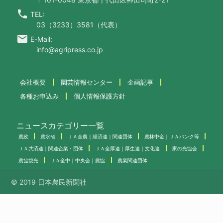
call
TEL:
03（3233）3581（代表）
email
E-Mail:
info@agripress.co.jp
会社概要
園芸情報センター
企画記事
各種お申込み
個人情報保護方針
ニュースカテゴリー一覧
農政
農水省
ＪＡ全農｜経済連｜関連団体
農林中金｜ＪＡバンク等
ＪＡ共済連｜関連企業・団体
ＪＡ全厚連｜厚生連｜文化連
家の光協会
農協観光
ＪＡ全中｜中央会｜農協
農業関連団体
© 2019 日本農民新聞社