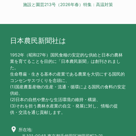
施設と園芸213号（2026年春）特集：高温対策
日本農民新聞社は
1952年（昭和27年）国民食糧の安定的な供給と日本の農林
業を育てることを目的に「日本農民新聞」は創刊されまし
た。
生命尊厳・生きる基本の産業である農業を大切にする国民的
コンセンサスづくりを念頭に、
(1)国産農畜産物の生産・流通・循環による国民の食料の安定
供給、
(2)日本の自然や豊かな生活環境の維持・構築、
(3)それを担う農林水産業の自立・発展に対し、情報の提
供・交流を通じ貢献します。
location_on
所在地:
〒101-0048 東京都千代田区神田司町2-21