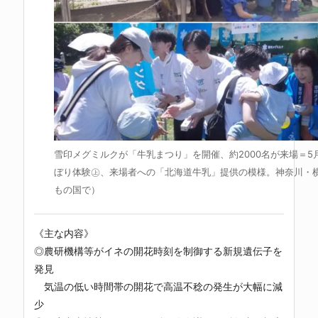
雪印メグミルクが「牛乳まつり」を開催、約2000名が来場＝5
ぼり体験㊤、来場者への「北海道牛乳」提供の模様。神奈川・
もの国で）
《主な内容》
◎農研機構等がイネの開花時刻を制御する新規遺伝子を
発見
気温の低い時間帯の開花で高温不稔の発生が大幅に減
少