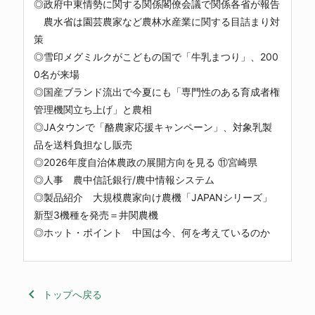
◎政府中東情勢に関する関係閣僚会議で関係各省が報告
農水省は園芸農家など農林水産業に関する目詰まり対
策
◎雪印メグミルクがこどもの国で「牛乳まつり」、200
0名が来場
◎国産ブランド流出で今夏にも「専門性のある育成者権
管理機関立ち上げ」と農相
◎JAタウンで「酪農家応援キャンペーン」、対象乳製
品を送料負担なし販売
◎2026年度自治体農政の展開方向を見る ⑪宮崎県
◎人事 農中信託銀行/農中情報システム
◎製品紹介 大規模農家向け農機「JAPANシリーズ」
新型3機種を発売＝井関農機
◎ホット・ポイント 中国は今、何を考えているのか
keyboard_arrow_left
トップへ戻る