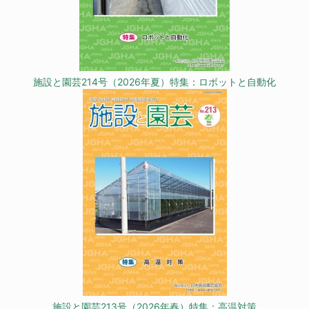
施設と園芸214号（2026年夏）特集：ロボットと自動化
施設と園芸213号（2026年春）特集：高温対策