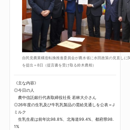
自民党農業構造転換推進委員会が農水省に水田政策の見直しに
を提出＝8日（提言書を受け取る鈴木農相）
《主な内容》
◎今日の人
農中信託銀行代表取締役社長 若林大介さん
◎26年度の生乳及び牛乳乳製品の需給見通しを公表＝J
ミルク
生乳生産は前年比98.8%、北海道99.4%、都府県98.
1%