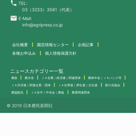
call
TEL:
03（3233）3581（代表）
email
E-Mail:
info@agripress.co.jp
会社概要
園芸情報センター
企画記事
各種お申込み
個人情報保護方針
ニュースカテゴリー一覧
農政
農水省
ＪＡ全農｜経済連｜関連団体
農林中金｜ＪＡバンク等
ＪＡ共済連｜関連企業・団体
ＪＡ全厚連｜厚生連｜文化連
家の光協会
農協観光
ＪＡ全中｜中央会｜農協
農業関連団体
© 2019 日本農民新聞社