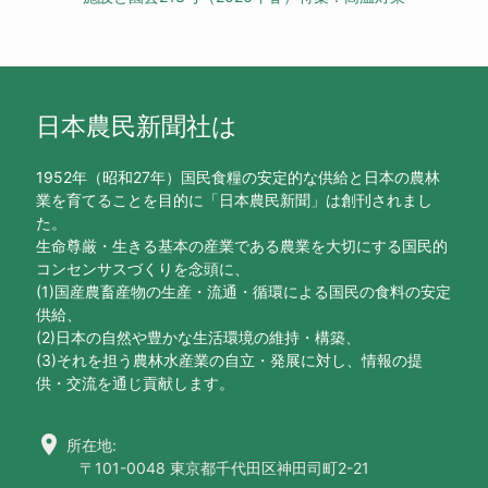
日本農民新聞社は
1952年（昭和27年）国民食糧の安定的な供給と日本の農林
業を育てることを目的に「日本農民新聞」は創刊されまし
た。
生命尊厳・生きる基本の産業である農業を大切にする国民的
コンセンサスづくりを念頭に、
(1)国産農畜産物の生産・流通・循環による国民の食料の安定
供給、
(2)日本の自然や豊かな生活環境の維持・構築、
(3)それを担う農林水産業の自立・発展に対し、情報の提
供・交流を通じ貢献します。
location_on
所在地:
〒101-0048 東京都千代田区神田司町2-21