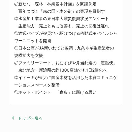
◎新たな「森林・林業基本計画」を閣議決定
百年つづく「森の国・木の街」の実現を目指す
◎水産加工業者の東日本大震災復興状況アンケート
生産能力・売上ともに改善も、売上の回復は遅れ
◎渡辺パイプが被災地へ駆けつける移動式モバイルシャ
ワーユニットを開発
◎日本公庫がJA新いわてと協調し九条ネギ生産業者の
規模拡大を支援
◎ファミリーマート、おむすびや弁当配送の「定温便」
東北地方・新潟県の約1300店舗でも1日2便化へ
◎イトーキが東大に国産木材を活用した木質コミュニケ
ーションスぺースを整備
◎ホット・ポイント 「食農」に懸ける思い
keyboard_arrow_left
トップへ戻る