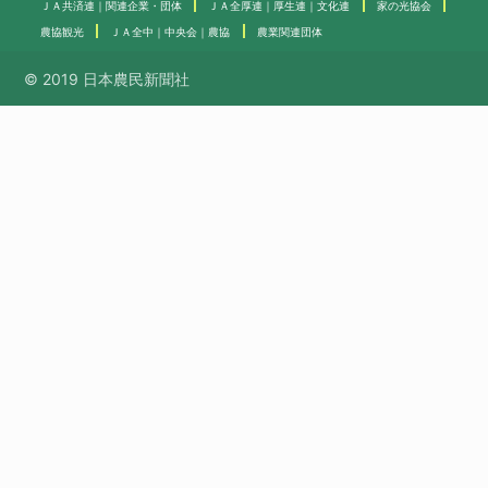
ＪＡ共済連｜関連企業・団体
ＪＡ全厚連｜厚生連｜文化連
家の光協会
農協観光
ＪＡ全中｜中央会｜農協
農業関連団体
© 2019 日本農民新聞社