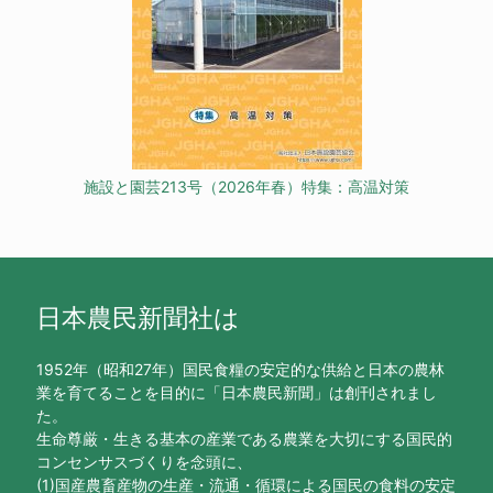
施設と園芸213号（2026年春）特集：高温対策
日本農民新聞社は
1952年（昭和27年）国民食糧の安定的な供給と日本の農林
業を育てることを目的に「日本農民新聞」は創刊されまし
た。
生命尊厳・生きる基本の産業である農業を大切にする国民的
コンセンサスづくりを念頭に、
(1)国産農畜産物の生産・流通・循環による国民の食料の安定