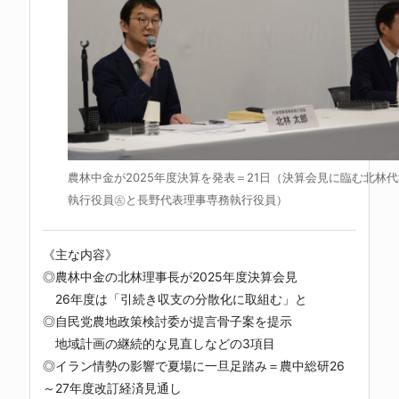
農林中金が2025年度決算を発表＝21日（決算会見に臨む北林
執行役員㊧と長野代表理事専務執行役員）
《主な内容》
◎農林中金の北林理事長が2025年度決算会見
26年度は「引続き収支の分散化に取組む」と
◎自民党農地政策検討委が提言骨子案を提示
地域計画の継続的な見直しなどの3項目
◎イラン情勢の影響で夏場に一旦足踏み＝農中総研26
～27年度改訂経済見通し