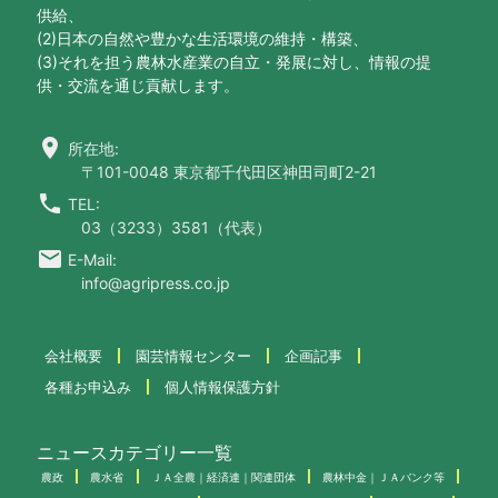
供給、
(2)日本の自然や豊かな生活環境の維持・構築、
(3)それを担う農林水産業の自立・発展に対し、情報の提
供・交流を通じ貢献します。
location_on
所在地:
〒101-0048 東京都千代田区神田司町2-21
call
TEL:
03（3233）3581（代表）
email
E-Mail:
info@agripress.co.jp
会社概要
園芸情報センター
企画記事
各種お申込み
個人情報保護方針
ニュースカテゴリー一覧
農政
農水省
ＪＡ全農｜経済連｜関連団体
農林中金｜ＪＡバンク等