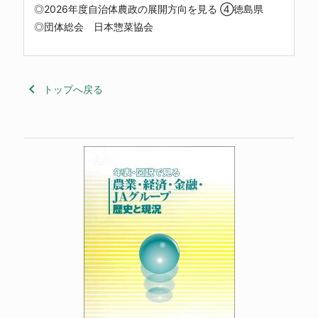
◎2026年度自治体農政の展開方向を見る ④徳島県
◎団体総会 日本惣菜協会
keyboard_arrow_left
トップへ戻る