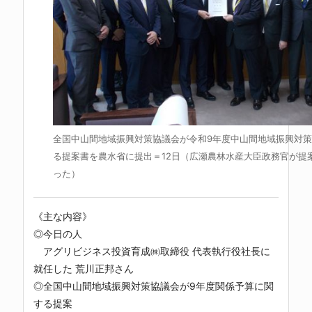
全国中山間地域振興対策協議会が令和9年度中山間地域振興対
る提案書を農水省に提出＝12日（広瀬農林水産大臣政務官が提
った）
《主な内容》
◎今日の人
アグリビジネス投資育成㈱取締役 代表執行役社長に
就任した 荒川正邦さん
◎全国中山間地域振興対策協議会が9年度関係予算に関
する提案