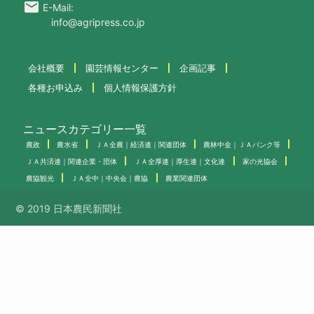
email
E-Mail:
info@agripress.co.jp
会社概要
園芸情報センター
企画記事
各種お申込み
個人情報保護方針
ニュースカテゴリー一覧
農政
農水省
ＪＡ全農｜経済連｜関連団体
農林中金｜ＪＡバンク等
ＪＡ共済連｜関連企業・団体
ＪＡ全厚連｜厚生連｜文化連
家の光協会
農協観光
ＪＡ全中｜中央会｜農協
農業関連団体
© 2019 日本農民新聞社