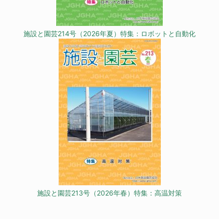
施設と園芸214号（2026年夏）特集：ロボットと自動化
施設と園芸213号（2026年春）特集：高温対策