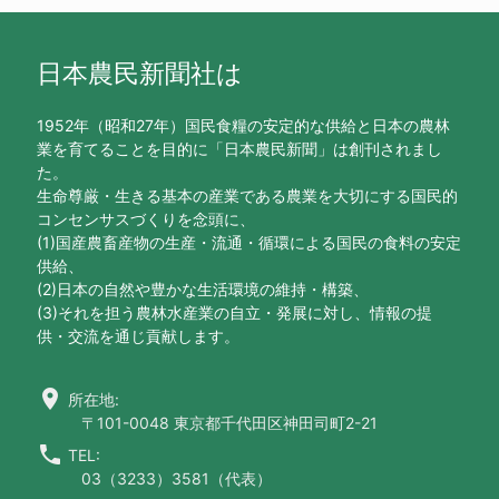
日本農民新聞社は
1952年（昭和27年）国民食糧の安定的な供給と日本の農林
業を育てることを目的に「日本農民新聞」は創刊されまし
た。
生命尊厳・生きる基本の産業である農業を大切にする国民的
コンセンサスづくりを念頭に、
(1)国産農畜産物の生産・流通・循環による国民の食料の安定
供給、
(2)日本の自然や豊かな生活環境の維持・構築、
(3)それを担う農林水産業の自立・発展に対し、情報の提
供・交流を通じ貢献します。
location_on
所在地:
〒101-0048 東京都千代田区神田司町2-21
call
TEL:
03（3233）3581（代表）