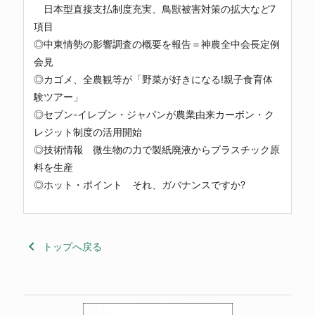
日本型直接支払制度充実、鳥獣被害対策の拡大など7
項目
◎中東情勢の影響調査の概要を報告＝神農全中会長定例
会見
◎カゴメ、全農観等が「野菜が好きになる!親子食育体
験ツアー」
◎セブン-イレブン・ジャパンが農業由来カーボン・ク
レジット制度の活用開始
◎技術情報 微生物の力で製紙廃液からプラスチック原
料を生産
◎ホット・ポイント それ、ガバナンスですか?
keyboard_arrow_left
トップへ戻る