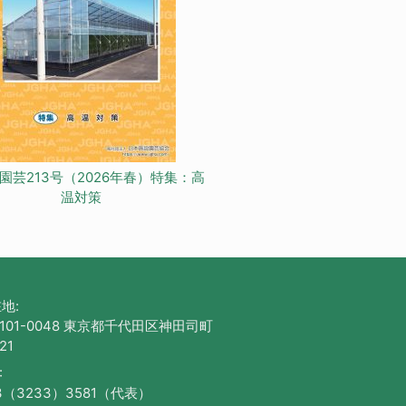
園芸213号（2026年春）特集：高
温対策
地:
101-0048 東京都千代田区神田司町
21
:
3（3233）3581（代表）