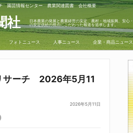
チ
園芸情報センター
農業関連図書
会社概要
聞社
日本農業の発展と農業経営の安定、農村・地域振興、安心
の安定供給の視点にこだわった報道を追求します。
フォトニュース
人事ニュース
企業・商品ニュー
サーチ 2026年5月11
2026年5月11日