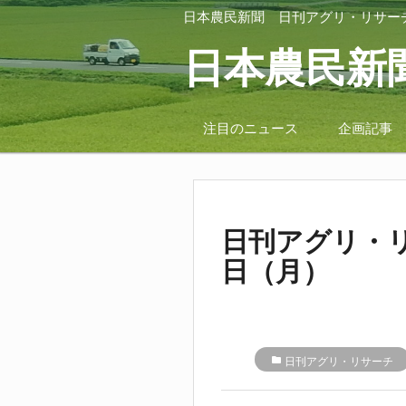
日本農民新聞
日刊アグリ・リサー
日本農民新
注目のニュース
企画記事
日刊アグリ・リ
日（月）
folder
日刊アグリ・リサーチ