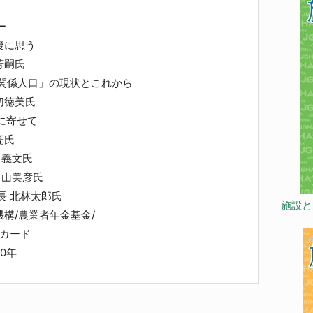
インタビュー
後に思う
芳嗣氏
「関係人口」の現状とこれから
切徳美氏
刊60年に寄せて
亮氏
田義文氏
村山美彦氏
長 北林太郎氏
施設と
構/農業者年金基金/
Aカード
0年