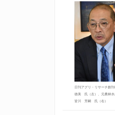
日刊アグリ・リサーチ創刊
徳美 氏（左）、元農林水
皆川 芳嗣 氏（右）