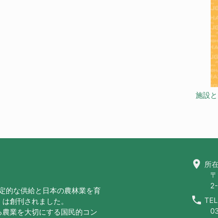
施設と
location_on
所在
〒
2-
安定的な供給と日本の農林業を育
call
TEL
」は創刊されました。
0
る農業を大切にする国民的コン