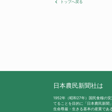
keyboard_arrow_left
トップへ戻る
日本農民新聞社は
1952年（昭和27年）国民食糧の
てることを目的に「日本農民新聞
生命尊厳・生きる基本の産業であ