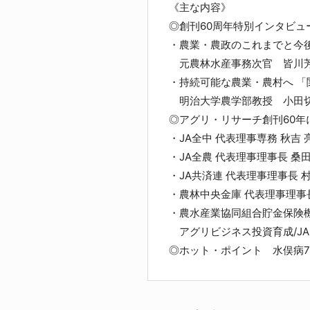
《主な内容》
◎創刊60周年特別
・農業・農政のこれまでと今
元農林水産事務次官 皆川
・持続可能な農業・農村へ 
明治大学農学部教授 小田
◎アグリ・リサーチ創
・JA全中 代表理事専務 秋吉 
・JA全農 代表理事理事長 桑
・JA共済連 代表理事理事長 
・農林中央金庫 代表理事理事
・農水産業協同組合貯金保険機
アグリビジネス投資育成/J
◎ホット・ポイント 水俣病7