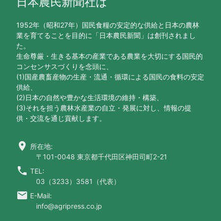
日本農民新聞社は
1952年（昭和27年）国民食糧の安定的な供給と日本の農林
業を育てることを目的に「日本農民新聞」は創刊されまし
た。
生命尊厳・生きる基本の産業である農業を大切にする国民的
コンセンサスづくりを念頭に、
(1)国産農畜産物の生産・流通・循環による国民の食料の安定
供給、
(2)日本の自然や豊かな生活環境の維持・構築、
(3)それを担う農林水産業の自立・発展に対し、情報の提
供・交流を通じ貢献します。
location_on
所在地:
〒101-0048 東京都千代田区神田司町2-21
call
TEL:
03（3233）3581（代表）
email
E-Mail:
info@agripress.co.jp