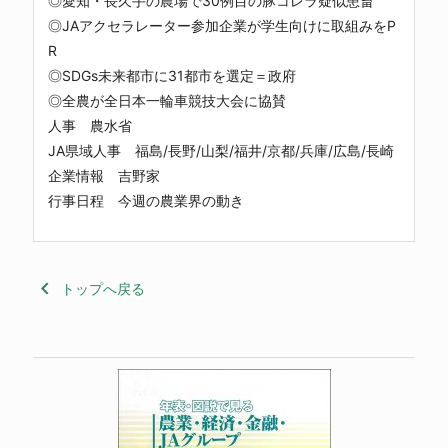
◎愛知・長久手の農場で30例目の豚コレラ疑似患畜
◎JAアクセラレーター参加企業が学生向けに取組みをP
R
◎SDGs未来都市に31都市を選定＝政府
◎全農が全日本一輪車競技大会に協賛
人事 農水省
JA県域人事 福島/長野/山梨/福井/京都/兵庫/広島/長崎
企業情報 吉野家
行事日程 今週の農業界の動き
keyboard_arrow_left
トップへ戻る