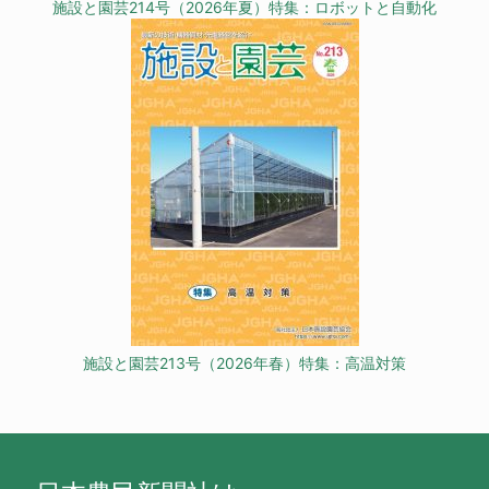
施設と園芸214号（2026年夏）特集：ロボットと自動化
施設と園芸213号（2026年春）特集：高温対策