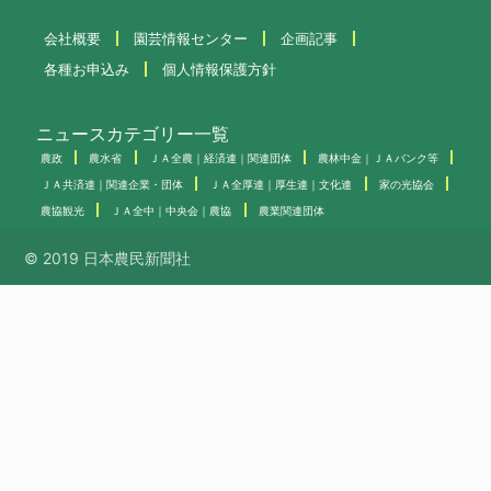
会社概要
園芸情報センター
企画記事
各種お申込み
個人情報保護方針
ニュースカテゴリー一覧
農政
農水省
ＪＡ全農｜経済連｜関連団体
農林中金｜ＪＡバンク等
ＪＡ共済連｜関連企業・団体
ＪＡ全厚連｜厚生連｜文化連
家の光協会
農協観光
ＪＡ全中｜中央会｜農協
農業関連団体
© 2019 日本農民新聞社