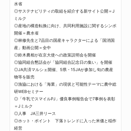
水省
◎サステナビリティの取組を紹介する新サイト公開＝J
ミルク
◎産地の構造転換に向け、共同利用施設に関するシンポ
開催＝農水省
◎林修先生と7品目の国産キャラクターによる「国消国
産」動画公開＝全中
◎鈴木農相が在京大使への政策説明会を開催
◎協同組合懇話会が「協同組合記念日の集い」を開催
◎JA共済マルシェ開催、5県・15JAが参加し旬の農産
物等を販売
◎漁協における「海業」の現状と可能性テーマに農中総
研WEBセミナー
◎「牛乳でスマイルPJ」優良事例報告会で7事例を表彰
＝Jミルク
◎人事 JA三井リース
◎ホット・ポイント 下落トレンドに入った米価と稲作
経営