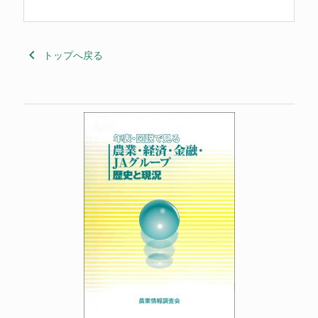
keyboard_arrow_left
トップへ戻る