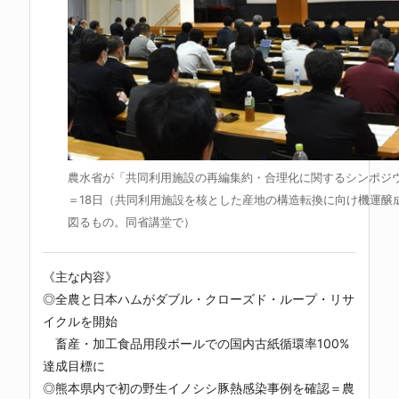
農水省が「共同利用施設の再編集約・合理化に関するシンポジ
＝18日（共同利用施設を核とした産地の構造転換に向け機運醸
図るもの。同省講堂で）
《主な内容》
◎全農と日本ハムがダブル・クローズド・ループ・リサ
イクルを開始
畜産・加工食品用段ボールでの国内古紙循環率100%
達成目標に
◎熊本県内で初の野生イノシシ豚熱感染事例を確認＝農