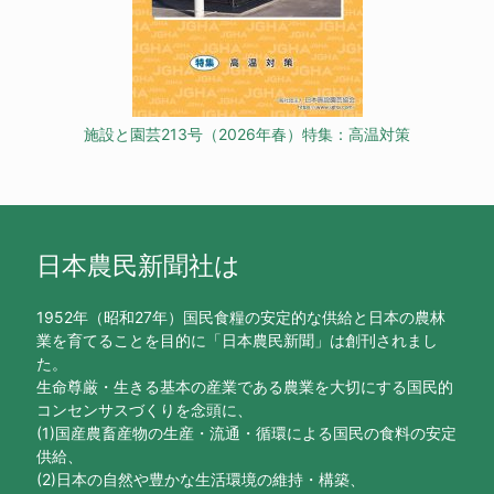
施設と園芸213号（2026年春）特集：高温対策
日本農民新聞社は
1952年（昭和27年）国民食糧の安定的な供給と日本の農林
業を育てることを目的に「日本農民新聞」は創刊されまし
た。
生命尊厳・生きる基本の産業である農業を大切にする国民的
コンセンサスづくりを念頭に、
(1)国産農畜産物の生産・流通・循環による国民の食料の安定
供給、
(2)日本の自然や豊かな生活環境の維持・構築、