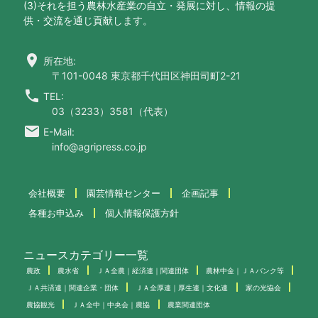
(3)それを担う農林水産業の自立・発展に対し、情報の提
供・交流を通じ貢献します。
location_on
所在地:
〒101-0048 東京都千代田区神田司町2-21
call
TEL:
03（3233）3581（代表）
email
E-Mail:
info@agripress.co.jp
会社概要
園芸情報センター
企画記事
各種お申込み
個人情報保護方針
ニュースカテゴリー一覧
農政
農水省
ＪＡ全農｜経済連｜関連団体
農林中金｜ＪＡバンク等
ＪＡ共済連｜関連企業・団体
ＪＡ全厚連｜厚生連｜文化連
家の光協会
農協観光
ＪＡ全中｜中央会｜農協
農業関連団体