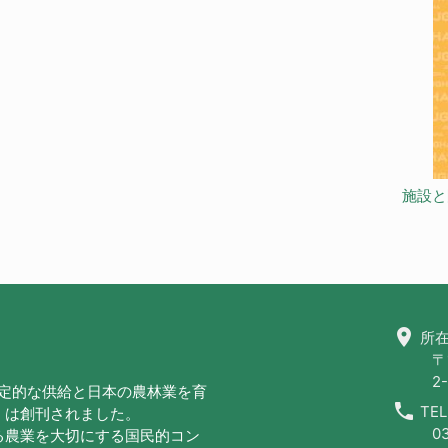
施設と
location_on
所在
〒
2-
安定的な供給と日本の農林業を育
call
TEL
」は創刊されました。
0
る農業を大切にする国民的コン