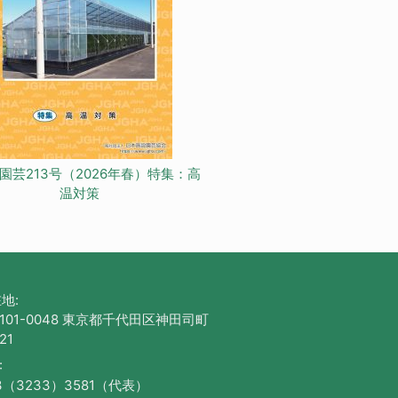
園芸213号（2026年春）特集：高
温対策
地:
101-0048 東京都千代田区神田司町
21
:
3（3233）3581（代表）