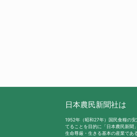
日本農民新聞社は
1952年（昭和27年）国民食糧の
てることを目的に「日本農民新聞
生命尊厳・生きる基本の産業であ