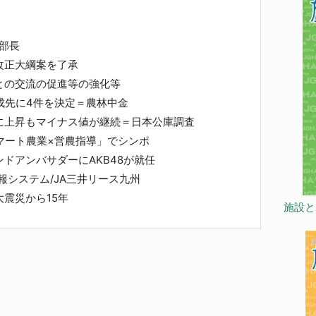
部長
改正大綱案を了承
の交流の促進等の強化等
成先に4件を決定＝農林中金
に上昇もマイナス値が継続＝日本公庫調査
マート農業×営農指導」でシンポ
ドアンバサダーにAKB48が就任
報システム/JA三井リース九州
震災から15年
施設と