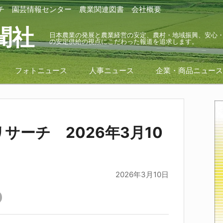
チ
園芸情報センター
農業関連図書
会社概要
聞社
日本農業の発展と農業経営の安定、農村・地域振興、安心
の安定供給の視点にこだわった報道を追求します。
フォトニュース
人事ニュース
企業・商品ニュー
サーチ 2026年3月10
2026年3月10日