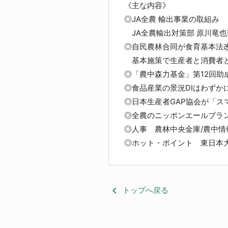
《主な内容》
◎JA全農 輸出事業の取組み
JA全農輸出対策部 原川竜也
◎自民農林合同が食育基本法
基本施策で生産者と消費者と
◎「農中森力基金」第12回助
◎食品産業の景況DIはわずか
◎日本生産者GAP協会が「ス
◎全農のニッポンエールブラン
◎人事 農林中央金庫/農中情
◎ホット・ポイント 東日本大
keyboard_arrow_left
トップへ戻る