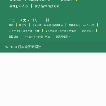
各種お申込み
個人情報保護方針
ニュースカテゴリー一覧
農政
農水省
ＪＡ全農｜経済連｜関連団体
農林中金｜ＪＡバンク等
ＪＡ共済連｜関連企業・団体
ＪＡ全厚連｜厚生連｜文化連
家の光協会
農協観光
ＪＡ全中｜中央会｜農協
農業関連団体
© 2019 日本農民新聞社