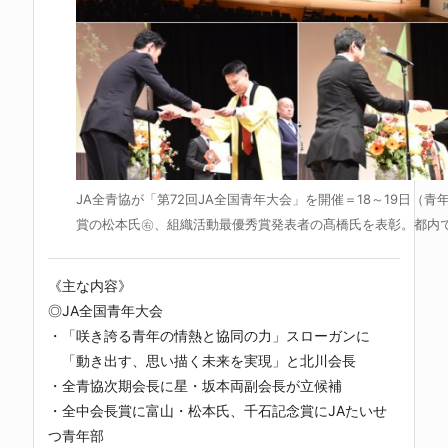
JA全青協が「第72回JA全国青年大会」を開催＝18～19日（青
賞の松本氏㊨、組織活動最優秀賞発表者の髙橋氏を表彰。都内
《主な内容》
◎JA全国青年大会
・「咲き誇る青年の情熱と協同の力」スローガンに
「動き出す、思い描く未来を実現」と北川会長
・全青協次期会長に星・坂本両副会長が立候補
・全中会長賞に富山・松本氏、千石記念賞にJAたいせ
つ青年部