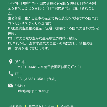
1952年（昭和27年）国民食糧の安定的な供給と日本の農林
業を育てることを目的に「日本農民新聞」は創刊されまし
た。
生命尊厳・生きる基本の産業である農業を大切にする国民的
コンセンサスづくりを念頭に、
(1)国産農畜産物の生産・流通・循環による国民の食料の安定
供給、
(2)日本の自然や豊かな生活環境の維持・構築、
(3)それを担う農林水産業の自立・発展に対し、情報の提
供・交流を通じ貢献します。
location_on
所在地:
〒101-0048 東京都千代田区神田司町2-21
call
TEL:
03（3233）3581（代表）
email
E-Mail:
info@agripress.co.jp
会社概要
園芸情報センター
企画記事