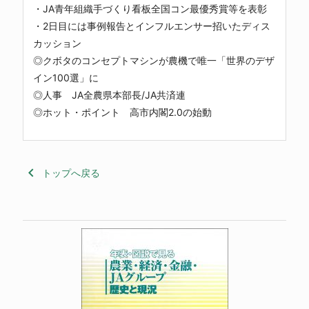
・JA青年組織手づくり看板全国コン最優秀賞等を表彰
・2日目には事例報告とインフルエンサー招いたディス
カッション
◎クボタのコンセプトマシンが農機で唯一「世界のデザ
イン100選」に
◎人事 JA全農県本部長/JA共済連
◎ホット・ポイント 高市内閣2.0の始動
keyboard_arrow_left
トップへ戻る