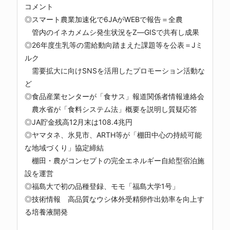
コメント
◎スマート農業加速化で6JAがWEBで報告＝全農
管内のイネカメムシ発生状況をZ―GISで共有し成果
◎26年度生乳等の需給動向踏まえた課題等を公表＝Jミ
ルク
需要拡大に向けSNSを活用したプロモーション活動な
ど
◎食品産業センターが「食サス」報道関係者情報連絡会
農水省が「食料システム法」概要を説明し質疑応答
◎JA貯金残高12月末は108.4兆円
◎ヤマタネ、氷見市、ARTH等が「棚田中心の持続可能
な地域づくり」協定締結
棚田・農がコンセプトの完全エネルギー自給型宿泊施
設を運営
◎福島大で初の品種登録、モモ「福島大学1号」
◎技術情報 高品質なウシ体外受精卵作出効率を向上す
る培養液開発