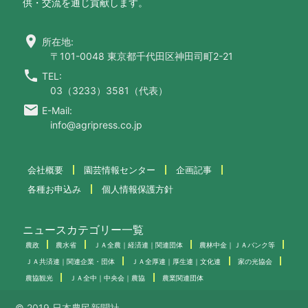
供・交流を通じ貢献します。
location_on
所在地:
〒101-0048 東京都千代田区神田司町2-21
call
TEL:
03（3233）3581（代表）
email
E-Mail:
info@agripress.co.jp
会社概要
園芸情報センター
企画記事
各種お申込み
個人情報保護方針
ニュースカテゴリー一覧
農政
農水省
ＪＡ全農｜経済連｜関連団体
農林中金｜ＪＡバンク等
ＪＡ共済連｜関連企業・団体
ＪＡ全厚連｜厚生連｜文化連
家の光協会
農協観光
ＪＡ全中｜中央会｜農協
農業関連団体
© 2019 日本農民新聞社