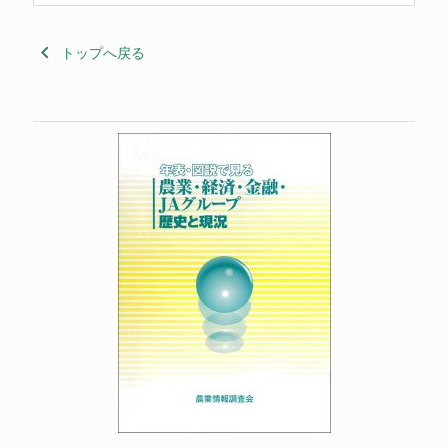
keyboard_arrow_left
トップへ戻る