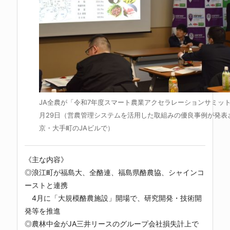
JA全農が「令和7年度スマート農業アクセラレーションサミット
月29日（営農管理システムを活用した取組みの優良事例が発表
京・大手町のJAビルで）
《主な内容》
◎浪江町が福島大、全酪連、福島県酪農協、シャインコ
ーストと連携
4月に「大規模酪農施設」開場で、研究開発・技術開
発等を推進
◎農林中金がJA三井リースのグループ会社損失計上で