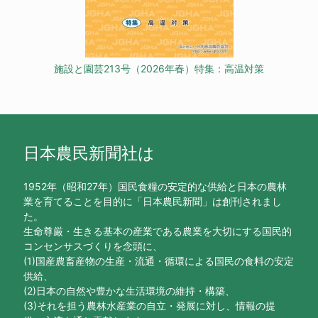
施設と園芸213号（2026年春）特集：高温対策
日本農民新聞社は
1952年（昭和27年）国民食糧の安定的な供給と日本の農林
業を育てることを目的に「日本農民新聞」は創刊されまし
た。
生命尊厳・生きる基本の産業である農業を大切にする国民的
コンセンサスづくりを念頭に、
(1)国産農畜産物の生産・流通・循環による国民の食料の安定
供給、
(2)日本の自然や豊かな生活環境の維持・構築、
(3)それを担う農林水産業の自立・発展に対し、情報の提