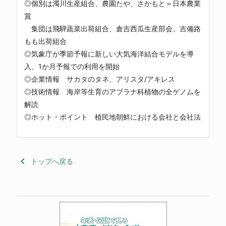
◎個別は濁川生産組合、農園たや、さかもと＝日本農業
賞
集団は飛騨蔬菜出荷組合、倉吉西瓜生産部会、吉備路
もも出荷組合
◎気象庁が季節予報に新しい大気海洋結合モデルを導
入、1か月予報での利用を開始
◎企業情報 サカタのタネ、アリスタ/アキレス
◎技術情報 海岸等生育のアブラナ科植物の全ゲノムを
解読
◎ホット・ポイント 植民地朝鮮における会社と会社法
keyboard_arrow_left
トップへ戻る