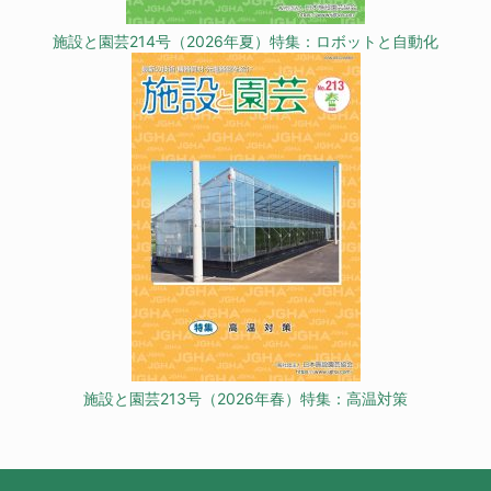
施設と園芸214号（2026年夏）特集：ロボットと自動化
施設と園芸213号（2026年春）特集：高温対策