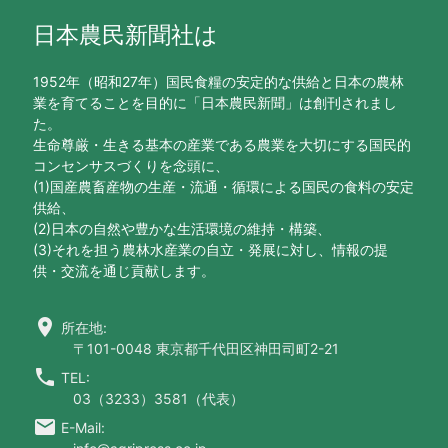
日本農民新聞社は
1952年（昭和27年）国民食糧の安定的な供給と日本の農林
業を育てることを目的に「日本農民新聞」は創刊されまし
た。
生命尊厳・生きる基本の産業である農業を大切にする国民的
コンセンサスづくりを念頭に、
(1)国産農畜産物の生産・流通・循環による国民の食料の安定
供給、
(2)日本の自然や豊かな生活環境の維持・構築、
(3)それを担う農林水産業の自立・発展に対し、情報の提
供・交流を通じ貢献します。
location_on
所在地:
〒101-0048 東京都千代田区神田司町2-21
call
TEL:
03（3233）3581（代表）
email
E-Mail: