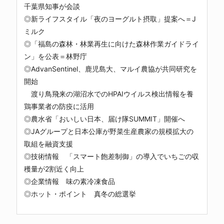
千葉県知事が会談
◎新ライフスタイル「夜のヨーグルト摂取」提案へ＝J
ミルク
◎「福島の森林・林業再生に向けた森林作業ガイドライ
ン」を公表＝林野庁
◎AdvanSentinel、鹿児島大、マルイ農協が共同研究を
開始
渡り鳥飛来の湖沼水でのHPAIウイルス検出情報を養
鶏事業者の防疫に活用
◎農水省「おいしい日本、届け隊SUMMIT」開催へ
◎JAグループと日本公庫が野菜生産農家の規模拡大の
取組を融資支援
◎技術情報 「スマート飽差制御」の導入でいちごの収
穫量が2割近く向上
◎企業情報 味の素冷凍食品
◎ホット・ポイント 真冬の総選挙