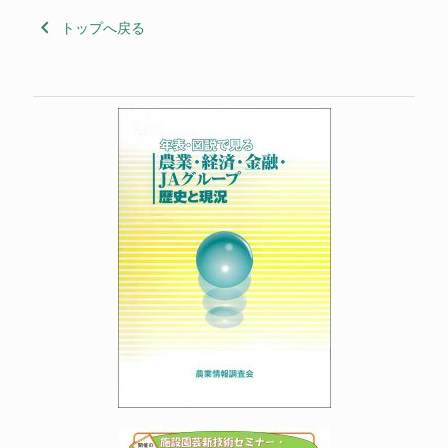
keyboard_arrow_left
トップへ戻る