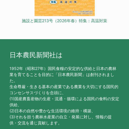
施設と園芸213号（2026年春）特集：高温対策
日本農民新聞社は
1952年（昭和27年）国民食糧の安定的な供給と日本の農林
業を育てることを目的に「日本農民新聞」は創刊されまし
た。
生命尊厳・生きる基本の産業である農業を大切にする国民的
コンセンサスづくりを念頭に、
(1)国産農畜産物の生産・流通・循環による国民の食料の安定
供給、
(2)日本の自然や豊かな生活環境の維持・構築、
(3)それを担う農林水産業の自立・発展に対し、情報の提
供・交流を通じ貢献します。