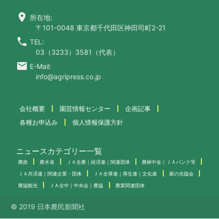
location_on
所在地:
〒101-0048 東京都千代田区神田司町2-21
call
TEL:
03（3233）3581（代表）
email
E-Mail:
info@agripress.co.jp
会社概要
園芸情報センター
企画記事
各種お申込み
個人情報保護方針
ニュースカテゴリー一覧
農政
農水省
ＪＡ全農｜経済連｜関連団体
農林中金｜ＪＡバンク等
ＪＡ共済連｜関連企業・団体
ＪＡ全厚連｜厚生連｜文化連
家の光協会
農協観光
ＪＡ全中｜中央会｜農協
農業関連団体
© 2019 日本農民新聞社