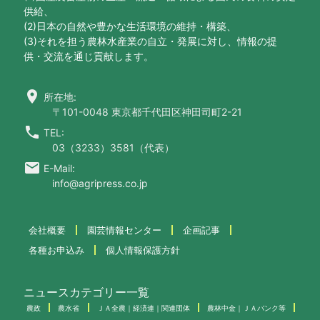
供給、
(2)日本の自然や豊かな生活環境の維持・構築、
(3)それを担う農林水産業の自立・発展に対し、情報の提
供・交流を通じ貢献します。
location_on
所在地:
〒101-0048 東京都千代田区神田司町2-21
call
TEL:
03（3233）3581（代表）
email
E-Mail:
info@agripress.co.jp
会社概要
園芸情報センター
企画記事
各種お申込み
個人情報保護方針
ニュースカテゴリー一覧
農政
農水省
ＪＡ全農｜経済連｜関連団体
農林中金｜ＪＡバンク等