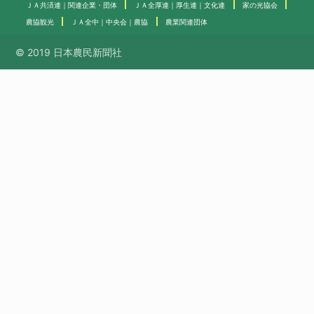
ＪＡ共済連｜関連企業・団体
ＪＡ全厚連｜厚生連｜文化連
家の光協会
農協観光
ＪＡ全中｜中央会｜農協
農業関連団体
© 2019 日本農民新聞社