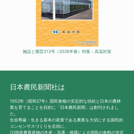
施設と園芸213号（2026年春）特集：高温対策
日本農民新聞社は
1952年（昭和27年）国民食糧の安定的な供給と日本の農林
業を育てることを目的に「日本農民新聞」は創刊されまし
た。
生命尊厳・生きる基本の産業である農業を大切にする国民的
コンセンサスづくりを念頭に、
(1)国産農畜産物の生産・流通・循環による国民の食料の安定