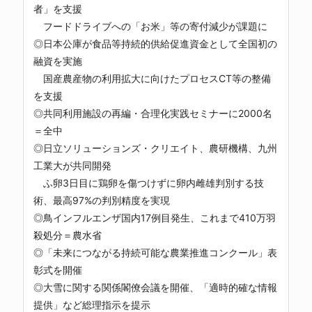
者」を支援
フードドライブへの「お米」等の寄付減少が課題に
◎日本公庫が食品等持続的供給促進資金として全国初の
融資を実施
国産農産物の利用拡大に向けたプロセスCT等の整備
を支援
◎共同利用施設の再編・合理化実践セミナーに2000名
＝全中
◎日立ソリューションズ・クリエイト、農研機構、九州
工業大が共同開発
ふ卵3日目に鶏卵を傷つけずに卵内雌雄判別する技
術、最高97%の判別精度を実現
◎鳥インフルエンザ国内17例目発生、これまで410万羽
殺処分＝農水省
◎「未来につながる持続可能な農業推進コンクール」表
彰式を開催
◎大雪に関する関係閣僚会議を開催、「適時的確な情報
提供」など総理指示を提示