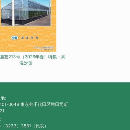
園芸213号（2026年春）特集：高
温対策
地:
101-0048 東京都千代田区神田司町
21
:
3（3233）3581（代表）