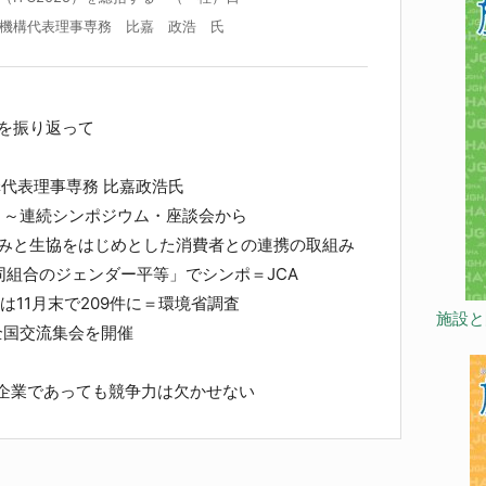
機構代表理事専務 比嘉 政浩 氏
25を振り返って
する
代表理事専務 比嘉政浩氏
く～連続シンポジウム・座談会から
組みと生協をはじめとした消費者との連携の取組み
組合のジェンダー平等」でシンポ＝JCA
は11月末で209件に＝環境省調査
施設と
全国交流集会を開催
合企業であっても競争力は欠かせない