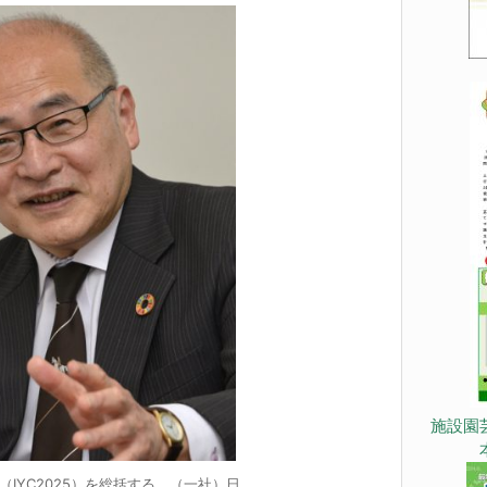
施設園
（IYC2025）を総括する （一社）日