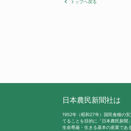
keyboard_arrow_left
トップへ戻る
日本農民新聞社は
1952年（昭和27年）国民食糧の
てることを目的に「日本農民新聞
生命尊厳・生きる基本の産業であ