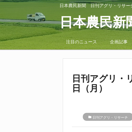
日本農民新聞
日刊アグリ・リサー
日本農民新
注目のニュース
企画記事
日刊アグリ・リ
日（月）
folder
日刊アグリ・リサーチ