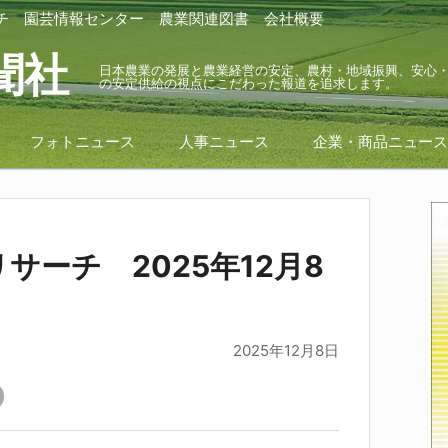
チ
園芸情報センター
農業関連図書
会社概要
聞社
日本農業の発展と農業経営の安定、農村・地域振興、安心
の安定供給の視点にこだわった報道を追求します。
フォトニュース
人事ニュース
企業・商品ニュー
サーチ 2025年12月8
2025年12月8日