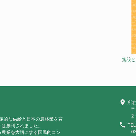
施設と
location_on
所在
〒
2-
安定的な供給と日本の農林業を育
call
TEL
」は創刊されました。
0
る農業を大切にする国民的コン