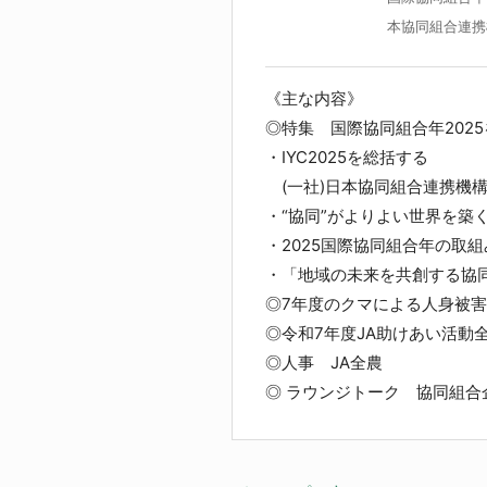
本協同組合連携
《主な内容》
◎特集 国際協同組合年20
・IYC2025を総括
(一社)日本協同組合連携機構
・“協同”がよりよい世界を築
・2025国際協同組合年の取
・「地域の未来を共創する協同
◎7年度のクマによる人身被害
◎令和7年度JA助けあい活動
◎人事 JA全農
◎ ラウンジトーク 協同組