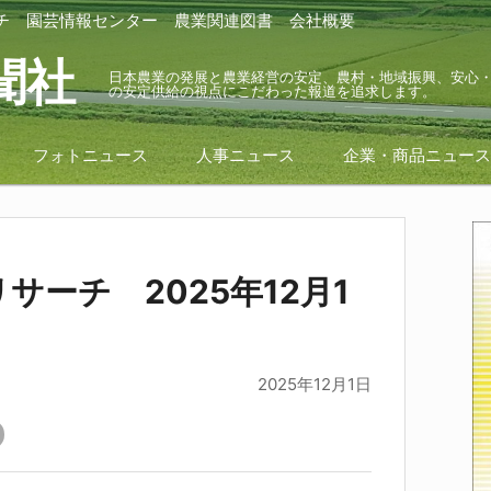
チ
園芸情報センター
農業関連図書
会社概要
聞社
日本農業の発展と農業経営の安定、農村・地域振興、安心
の安定供給の視点にこだわった報道を追求します。
フォトニュース
人事ニュース
企業・商品ニュー
サーチ 2025年12月1
2025年12月1日