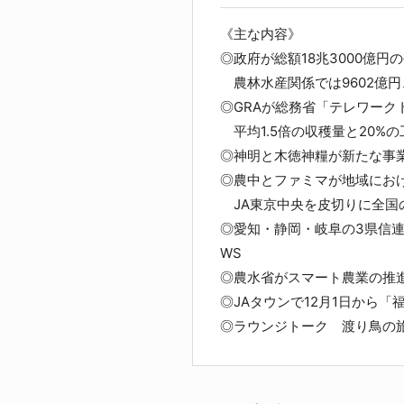
《主な内容》
◎政府が総額18兆3000億円
農林水産関係では9602億円
◎GRAが総務省「テレワーク
平均1.5倍の収穫量と20%
◎神明と木徳神糧が新たな事
◎農中とファミマが地域にお
JA東京中央を皮切りに全国
◎愛知・静岡・岐阜の3県信
WS
◎農水省がスマート農業の推
◎JAタウンで12月1日から「
◎ラウンジトーク 渡り鳥の