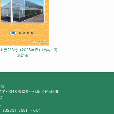
園芸213号（2026年春）特集：高
温対策
地:
101-0048 東京都千代田区神田司町
21
:
3（3233）3581（代表）