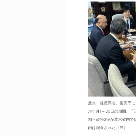
農水・経産両省、復興庁に
が11月1～30日の期間、
相ら政務3役が農水省内で
内は喫食された弁当）