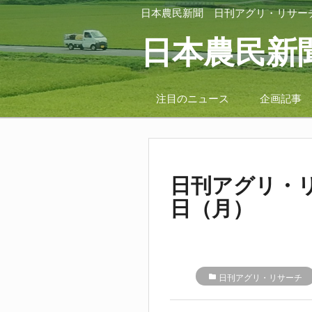
日本農民新聞
日刊アグリ・リサー
日本農民新
注目のニュース
企画記事
日刊アグリ・リ
日（月）
folder
日刊アグリ・リサーチ