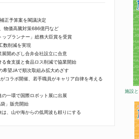
の補正予算案を閣議決定
、物価高騰対策686億円など
トップランナー」総務大臣賞を受賞
の工数削減を実現
業展開めざし合弁会社設立に合意
ける食支援と食品ロス削減で協業開始
の希望JAで順次取組み拡大めざす
連がコラボ開催、若手職員がキャリア自律を考える
施設と
進の一環で国際ロボット展に出展
福袋」販売開始
旅は、山や海からの低周波も頼りにする