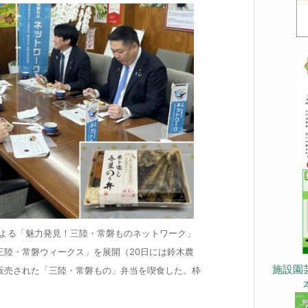
よる「魅力発見！三陸・常磐ものネットワーク」
「三陸・常磐ウィークス」を展開（20日には鈴木農
施設園
販売された「三陸・常磐もの」弁当を喫食した。枠