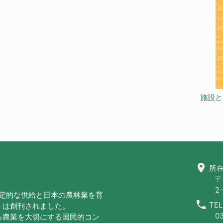
施設と
location_on
所在
〒
2-
安定的な供給と日本の農林業を育
call
TEL
」は創刊されました。
0
る農業を大切にする国民的コン