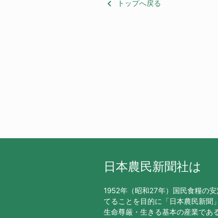
keyboard_arrow_left
トップへ戻る
日本農民新聞社は
1952年（昭和27年）国民食糧の
てることを目的に「日本農民新聞
生命尊厳・生きる基本の産業であ