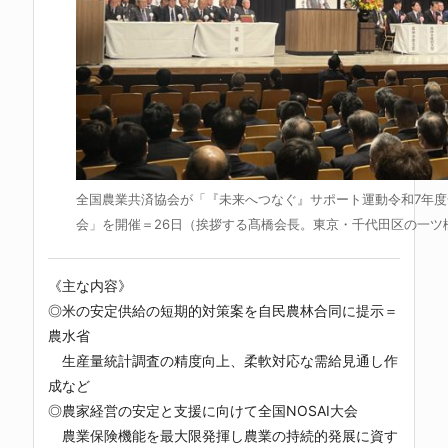
全国農業共済協会が「『未来へつなぐ』サポート運動令和7年度全
会」を開催＝26日（挨拶する髙橋会長。東京・千代田区の一ツ
《主な内容》
◎米の安定供給の短期的対策案を自民農林合同に提示＝
農水省
生産量統計調査の精度向上、柔軟対応な需給見通し作
成など
◎農家経営の安定と支援に向けて全国NOSAI大会
農業保険機能を最大限発揮し農業の持続的発展に資す