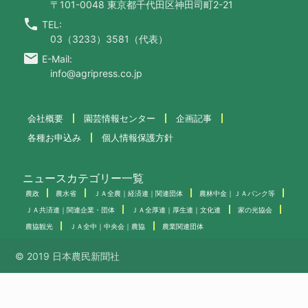
〒101-0048 東京都千代田区神田司町2-21
call
TEL:
03（3233）3581（代表）
email
E-Mail:
info@agripress.co.jp
会社概要
園芸情報センター
企画記事
各種お申込み
個人情報保護方針
ニュースカテゴリー一覧
農政
農水省
ＪＡ全農｜経済連｜関連団体
農林中金｜ＪＡバンク等
ＪＡ共済連｜関連企業・団体
ＪＡ全厚連｜厚生連｜文化連
家の光協会
農協観光
ＪＡ全中｜中央会｜農協
農業関連団体
© 2019 日本農民新聞社