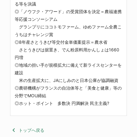
る等を決議
◎「ノウフク・アワード」の受賞団体を決定＝農福連携
等応援コンソーシアム
グランプリにココトモファーム、ゆめファーム全農こ
うちはチャレンジ賞
◎8年産さとうきび等交付金単価案提示＝農水省
さとうきびは据置き、でん粉原料用かんしょは1660
円増
◎地域の担い手が規模拡大に備えて新ライスセンターを
建設
米の生産拡大に、JAにしみのと日本公庫が協調融資
◎農研機構がフランスの自治体等と「美食と健康」等の
分野でMOU締結
◎ホット・ポイント 多数決 円満解決 民主主義?
keyboard_arrow_left
トップへ戻る