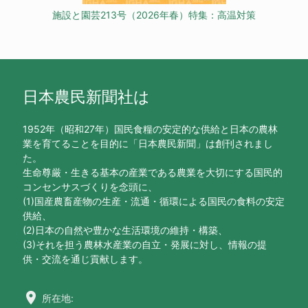
施設と園芸213号（2026年春）特集：高温対策
日本農民新聞社は
1952年（昭和27年）国民食糧の安定的な供給と日本の農林
業を育てることを目的に「日本農民新聞」は創刊されまし
た。
生命尊厳・生きる基本の産業である農業を大切にする国民的
コンセンサスづくりを念頭に、
(1)国産農畜産物の生産・流通・循環による国民の食料の安定
供給、
(2)日本の自然や豊かな生活環境の維持・構築、
(3)それを担う農林水産業の自立・発展に対し、情報の提
供・交流を通じ貢献します。
location_on
所在地: