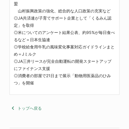
盟
山村振興政策の強化、総合的な人口政策の充実など
◎JA共済連が子育てサポート企業として「くるみん認
定」を取得
◎米についてのアンケート結果公表、約95%が毎日食べ
るなど＝日本生協連
◎学校給食用牛乳の風味変化事案対応ガイドラインまと
め＝Jミルク
◎JA三井リースが完全自動運転の開発スタートアップ
にファイナンス支援
◎消費者の部屋で21日まで展示「動物用医薬品のひみ
つ」を開催
keyboard_arrow_left
トップへ戻る