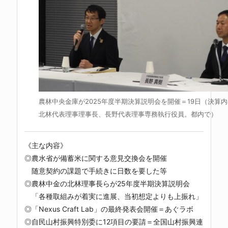
農林中央金庫が2025年度半期決算説明会を開催＝19日（決算
北林代表理事理事長、長野代表理事専務執行役員。都内で）
《主な内容》
◎農水省が備蓄米に関する意見交換会を開催
随意契約の課題で手続きに日数を要した等
◎農林中金の北林理事長らが25年度半期決算説明会
「各種取組みが着実に進展、当初想定よりも上振れ」
◎「Nexus Craft Lab」の最終発表会開催＝あぐラボ
◎自民山村振興特別委に12項目の要請＝全国山村振興連