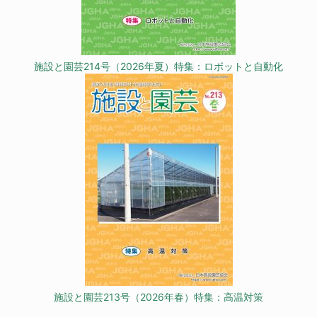
施設と園芸214号（2026年夏）特集：ロボットと自動化
施設と園芸213号（2026年春）特集：高温対策