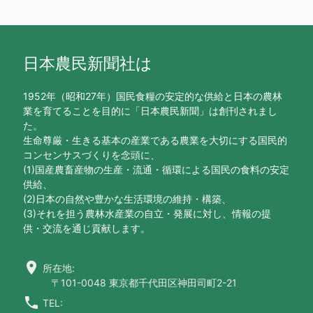
日本農民新聞社は
1952年（昭和27年）国民食糧の安定的な供給と日本の農林
業を育てることを目的に「日本農民新聞」は創刊されまし
た。
生命尊厳・生きる基本の産業である農業を大切にする国民的
コンセンサスづくりを念頭に、
(1)国産農畜産物の生産・流通・循環による国民の食料の安定
供給、
(2)日本の自然や豊かな生活環境の維持・構築、
(3)それを担う農林水産業の自立・発展に対し、情報の提
供・交流を通じ貢献します。
location_on
所在地:
〒101-0048 東京都千代田区神田司町2-21
call
TEL: