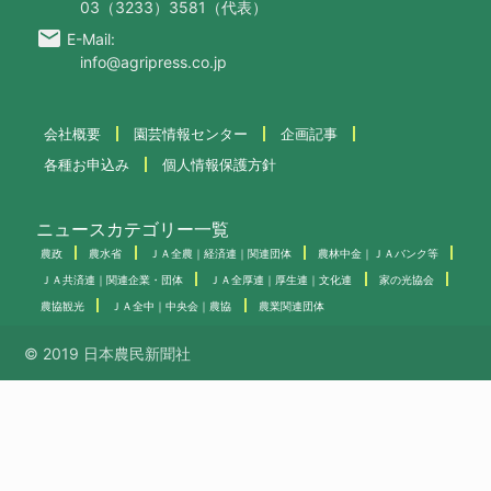
03（3233）3581（代表）
email
E-Mail:
info@agripress.co.jp
会社概要
園芸情報センター
企画記事
各種お申込み
個人情報保護方針
ニュースカテゴリー一覧
農政
農水省
ＪＡ全農｜経済連｜関連団体
農林中金｜ＪＡバンク等
ＪＡ共済連｜関連企業・団体
ＪＡ全厚連｜厚生連｜文化連
家の光協会
農協観光
ＪＡ全中｜中央会｜農協
農業関連団体
© 2019 日本農民新聞社