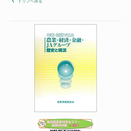
keyboard_arrow_left
トップへ戻る