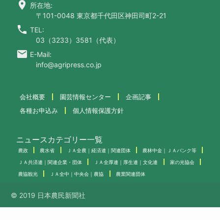
location_on
所在地:
〒101-0048 東京都千代田区神田司町2-21
call
TEL:
03（3233）3581（代表）
email
E-Mail:
info@agripress.co.jp
会社概要
園芸情報センター
企画記事
各種お申込み
個人情報保護方針
ニュースカテゴリー一覧
農政
農水省
ＪＡ全農｜経済連｜関連団体
農林中金｜ＪＡバンク等
ＪＡ共済連｜関連企業・団体
ＪＡ全厚連｜厚生連｜文化連
家の光協会
農協観光
ＪＡ全中｜中央会｜農協
農業関連団体
© 2019 日本農民新聞社