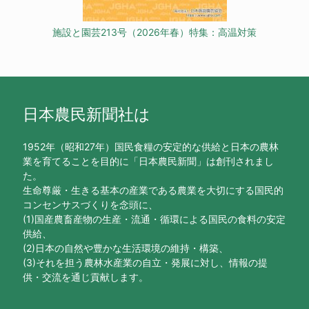
施設と園芸213号（2026年春）特集：高温対策
日本農民新聞社は
1952年（昭和27年）国民食糧の安定的な供給と日本の農林
業を育てることを目的に「日本農民新聞」は創刊されまし
た。
生命尊厳・生きる基本の産業である農業を大切にする国民的
コンセンサスづくりを念頭に、
(1)国産農畜産物の生産・流通・循環による国民の食料の安定
供給、
(2)日本の自然や豊かな生活環境の維持・構築、
(3)それを担う農林水産業の自立・発展に対し、情報の提
供・交流を通じ貢献します。