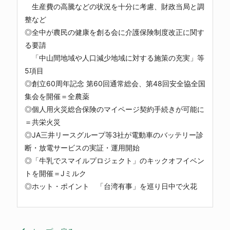
生産費の高騰などの状況を十分に考慮、財政当局と調
整など
◎全中が農民の健康を創る会に介護保険制度改正に関す
る要請
「中山間地域や人口減少地域に対する施策の充実」等
5項目
◎創立60周年記念 第60回通常総会、第48回安全協全国
集会を開催＝全農薬
◎個人用火災総合保険のマイページ契約手続きが可能に
＝共栄火災
◎JA三井リースグループ等3社が電動車のバッテリー診
断・放電サービスの実証・運用開始
◎「牛乳でスマイルプロジェクト」のキックオフイベン
トを開催＝Jミルク
◎ホット・ポイント 「台湾有事」を巡り日中で火花