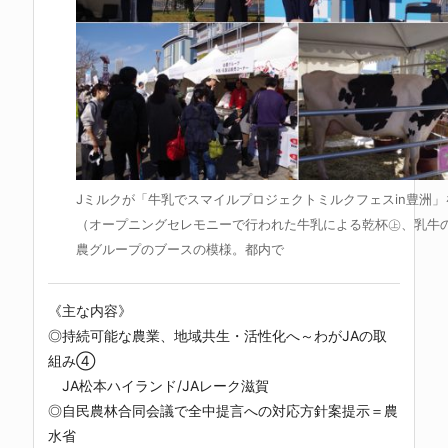
Jミルクが「牛乳でスマイルプロジェクトミルクフェスin豊洲」
（オープニングセレモニーで行われた牛乳による乾杯㊤、乳牛
農グループのブースの模様。都内で
《主な内容》
◎持続可能な農業、地域共生・活性化へ～わがJAの取
組み④
JA松本ハイランド/JAレーク滋賀
◎自民農林合同会議で全中提言への対応方針案提示＝農
水省