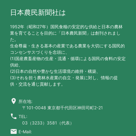
日本農民新聞社は
1952年（昭和27年）国民食糧の安定的な供給と日本の農林
業を育てることを目的に「日本農民新聞」は創刊されまし
た。
生命尊厳・生きる基本の産業である農業を大切にする国民的
コンセンサスづくりを念頭に、
(1)国産農畜産物の生産・流通・循環による国民の食料の安定
供給、
(2)日本の自然や豊かな生活環境の維持・構築、
(3)それを担う農林水産業の自立・発展に対し、情報の提
供・交流を通じ貢献します。
location_on
所在地:
〒101-0048 東京都千代田区神田司町2-21
call
TEL:
03（3233）3581（代表）
email
E-Mail: