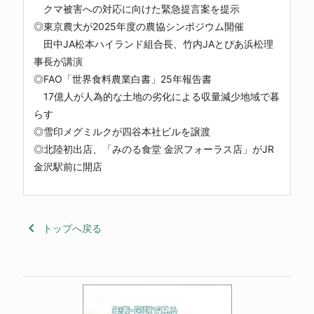
クマ被害への対応に向けた緊急提言案を提示
◎東京農大が2025年度の農協シンポジウム開催
田中JA松本ハイランド組合長、竹内JAとぴあ浜松理
事長が講演
◎FAO「世界食料農業白書」25年報告書
17億人が人為的な土地の劣化による収量減少地域で暮
らす
◎雪印メグミルクが四谷本社ビルを譲渡
◎北陸初出店、「みのる食堂 金沢フォーラス店」がJR
金沢駅前に開店
keyboard_arrow_left
トップへ戻る