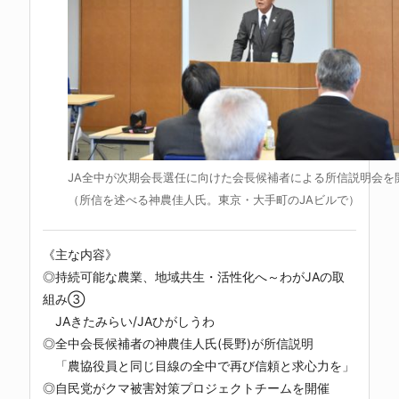
JA全中が次期会長選任に向けた会長候補者による所信説明会を開
（所信を述べる神農佳人氏。東京・大手町のJAビルで）
《主な内容》
◎持続可能な農業、地域共生・活性化へ～わがJAの取
組み③
JAきたみらい/JAひがしうわ
◎全中会長候補者の神農佳人氏(長野)が所信説明
「農協役員と同じ目線の全中で再び信頼と求心力を」
◎自民党がクマ被害対策プロジェクトチームを開催