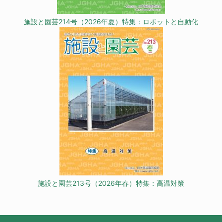
施設と園芸214号（2026年夏）特集：ロボットと自動化
施設と園芸213号（2026年春）特集：高温対策