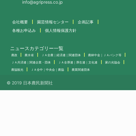
info@agripress.co.jp
会社概要
園芸情報センター
企画記事
各種お申込み
個人情報保護方針
ニュースカテゴリー一覧
農政
農水省
ＪＡ全農｜経済連｜関連団体
農林中金｜ＪＡバンク等
ＪＡ共済連｜関連企業・団体
ＪＡ全厚連｜厚生連｜文化連
家の光協会
農協観光
ＪＡ全中｜中央会｜農協
農業関連団体
© 2019 日本農民新聞社