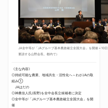
JA全中等が「JAグループ基本農政確立全国大会」を開催＝10
要請する山野会長。都内で）
《主な内容》
◎持続可能な農業、地域共生・活性化へ～わがJAの取
組み①
JAはだの
◎神農佳人氏(長野)を全中会長立候補者に決定
◎全中等が「JAグループ基本農政確立全国大会」を開
催