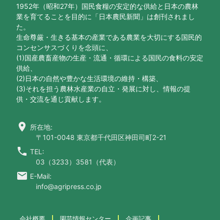
1952年（昭和27年）国民食糧の安定的な供給と日本の農林
業を育てることを目的に「日本農民新聞」は創刊されまし
た。
生命尊厳・生きる基本の産業である農業を大切にする国民的
コンセンサスづくりを念頭に、
(1)国産農畜産物の生産・流通・循環による国民の食料の安定
供給、
(2)日本の自然や豊かな生活環境の維持・構築、
(3)それを担う農林水産業の自立・発展に対し、情報の提
供・交流を通じ貢献します。
location_on
所在地:
〒101-0048 東京都千代田区神田司町2-21
call
TEL:
03（3233）3581（代表）
email
E-Mail:
info@agripress.co.jp
会社概要
園芸情報センター
企画記事