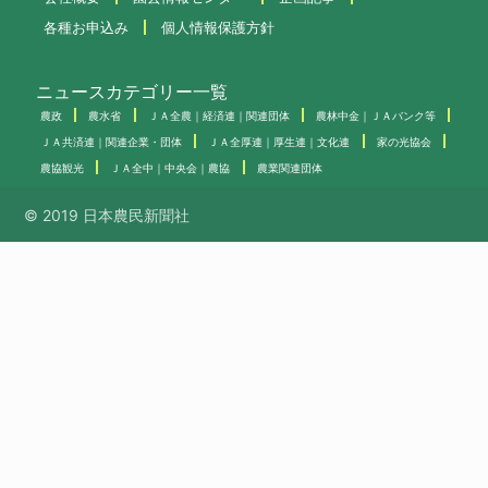
各種お申込み
個人情報保護方針
ニュースカテゴリー一覧
農政
農水省
ＪＡ全農｜経済連｜関連団体
農林中金｜ＪＡバンク等
ＪＡ共済連｜関連企業・団体
ＪＡ全厚連｜厚生連｜文化連
家の光協会
農協観光
ＪＡ全中｜中央会｜農協
農業関連団体
© 2019 日本農民新聞社