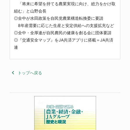
「将来に希望を持てる農業実現に向け、総力をかけ取
組む」と山野会長
◎全中が水田政策を自民党農業構造転換委に要請
8年産需要に応じた生産と安定供給への支援拡充など
◎全中・全厚連が自民農民の健康を創る会に団体要請
◎『交通安全マップ』をJA共済アプリに搭載＝JA共済
連
keyboard_arrow_left
トップへ戻る