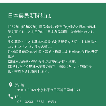
日本農民新聞社は
1952年（昭和27年）国民食糧の安定的な供給と日本の農林
業を育てることを目的に「日本農民新聞」は創刊されまし
た。
生命尊厳・生きる基本の産業である農業を大切にする国民的
コンセンサスづくりを念頭に、
(1)国産農畜産物の生産・流通・循環による国民の食料の安定
供給、
(2)日本の自然や豊かな生活環境の維持・構築、
(3)それを担う農林水産業の自立・発展に対し、情報の提
供・交流を通じ貢献します。
location_on
所在地:
〒101-0048 東京都千代田区神田司町2-21
call
TEL:
03（3233）3581（代表）