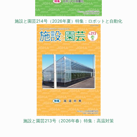
施設と園芸214号（2026年夏）特集：ロボットと自動化
施設と園芸213号（2026年春）特集：高温対策