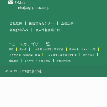
email
E-Mail:
info@agripress.co.jp
会社概要
園芸情報センター
企画記事
各種お申込み
個人情報保護方針
ニュースカテゴリー一覧
農政
農水省
ＪＡ全農｜経済連｜関連団体
農林中金｜ＪＡバンク等
ＪＡ共済連｜関連企業・団体
ＪＡ全厚連｜厚生連｜文化連
家の光協会
農協観光
ＪＡ全中｜中央会｜農協
農業関連団体
© 2019 日本農民新聞社