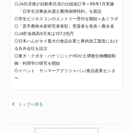
◎JA共済連が自動車共済の仕組改訂等＝R8年1月実施
「日常生活事故弁護士費用保障特約」を新設
◎学生ビジネスコンのエントリー受付を開始＝あぐラボ
◎「若手農林水産研究者表彰」受賞者を発表＝農水省
◎JA貯金残高9月末は107.2兆円
◎日本ハムがタイ最大の食品企業と豚肉加工製造におけ
る合弁会社を設立
◎東大・クボタ・パナソニックHDが土壌微生物機能制
御・利用学の研究を開始
◎イベント ヤンマーアグリジャパン/食品産業センタ
ー
keyboard_arrow_left
トップへ戻る