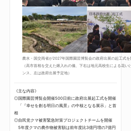
農水・国交両省が2027年国際園芸博覧会の政府出展の起工式を
（高市首相を交えた鍬入れの儀、下右は地元高校生による花い
ンス、左は政府出展予定地）
《主な内容》
◎国際園芸博覧会開催500日前に政府出展起工式を開催
「『幸せを創る明日の風景』の中核となる展示」と首
相
◎自民党クマ被害緊急対策プロジェクトチームを開催
5年度クマの農作物被害額は前年度比3億円増の7億円