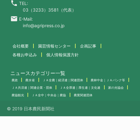
call
TEL:
03（3233）3581（代表）
email
E-Mail:
info@agripress.co.jp
会社概要
園芸情報センター
企画記事
各種お申込み
個人情報保護方針
ニュースカテゴリー一覧
農政
農水省
ＪＡ全農｜経済連｜関連団体
農林中金｜ＪＡバンク等
ＪＡ共済連｜関連企業・団体
ＪＡ全厚連｜厚生連｜文化連
家の光協会
農協観光
ＪＡ全中｜中央会｜農協
農業関連団体
© 2019 日本農民新聞社