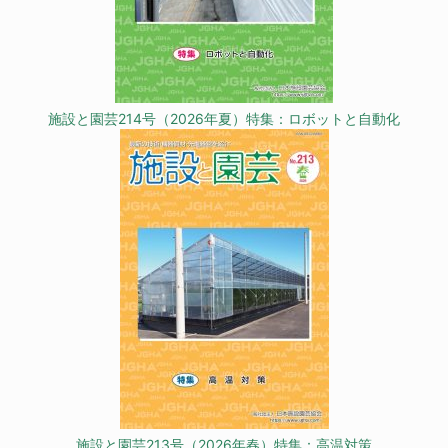
施設と園芸214号（2026年夏）特集：ロボットと自動化
施設と園芸213号（2026年春）特集：高温対策