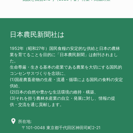
日本農民新聞社は
1952年（昭和27年）国民食糧の安定的な供給と日本の農林
業を育てることを目的に「日本農民新聞」は創刊されまし
た。
生命尊厳・生きる基本の産業である農業を大切にする国民的
コンセンサスづくりを念頭に、
(1)国産農畜産物の生産・流通・循環による国民の食料の安定
供給、
(2)日本の自然や豊かな生活環境の維持・構築、
(3)それを担う農林水産業の自立・発展に対し、情報の提
供・交流を通じ貢献します。
location_on
所在地:
〒101-0048 東京都千代田区神田司町2-21