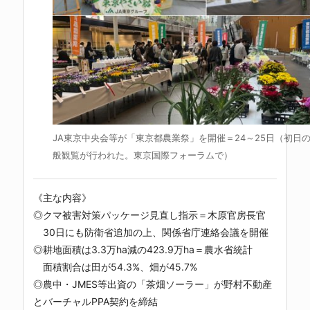
JA東京中央会等が「東京都農業祭」を開催＝24～25日（初日
般観覧が行われた。東京国際フォーラムで）
《主な内容》
◎クマ被害対策パッケージ見直し指示＝木原官房長官
30日にも防衛省追加の上、関係省庁連絡会議を開催
◎耕地面積は3.3万ha減の423.9万ha＝農水省統計
面積割合は田が54.3%、畑が45.7%
◎農中・JMES等出資の「茶畑ソーラー」が野村不動産
とバーチャルPPA契約を締結