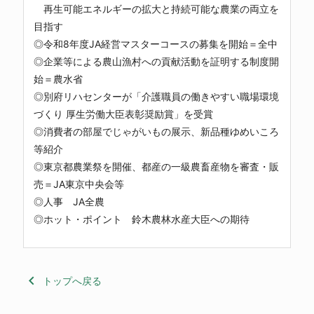
再生可能エネルギーの拡大と持続可能な農業の両立を
目指す
◎令和8年度JA経営マスターコースの募集を開始＝全中
◎企業等による農山漁村への貢献活動を証明する制度開
始＝農水省
◎別府リハセンターが「介護職員の働きやすい職場環境
づくり 厚生労働大臣表彰奨励賞」を受賞
◎消費者の部屋でじゃがいもの展示、新品種ゆめいころ
等紹介
◎東京都農業祭を開催、都産の一級農畜産物を審査・販
売＝JA東京中央会等
◎人事 JA全農
◎ホット・ポイント 鈴木農林水産大臣への期待
keyboard_arrow_left
トップへ戻る