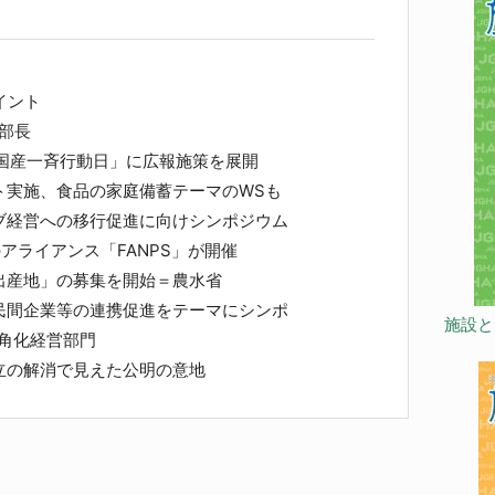
イント
部長
消国産一斉行動日」に広報施策を展開
実施、食品の家庭備蓄テーマのWSも
ブ経営への移行促進に向けシンポジウム
ライアンス「FANPS」が開催
出産地」の募集を開始＝農水省
民間企業等の連携促進をテーマにシンポ
施設と
角化経営部門
立の解消で見えた公明の意地