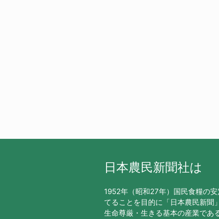
日本農民新聞社は
1952年（昭和27年）国民食糧の
てることを目的に「日本農民新聞
生命尊厳・生きる基本の産業であ