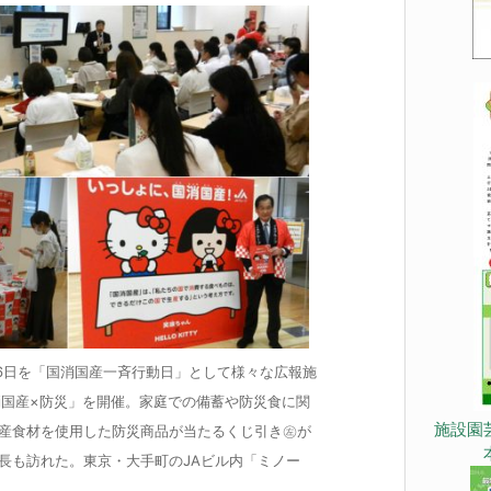
16日を「国消国産一斉行動日」として様々な広報施
消国産×防災」を開催。家庭での備蓄や防災食に関
施設園
産食材を使用した防災商品が当たるくじ引き㊧が
長も訪れた。東京・大手町のJAビル内「ミノー