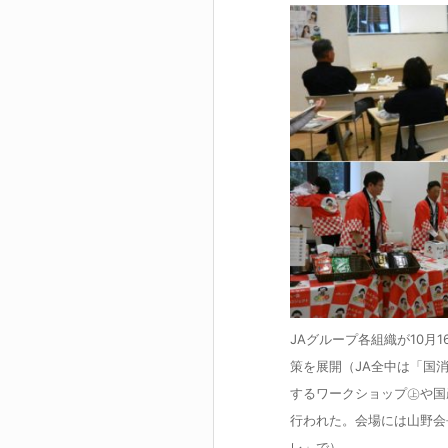
JAグループ各組織が10月
策を展開（JA全中は「国
するワークショップ㊤や国
行われた。会場には山野会
レ」で）