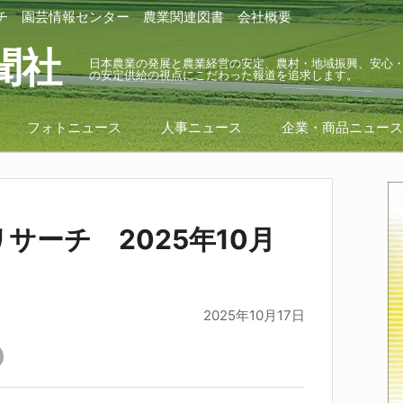
チ
園芸情報センター
農業関連図書
会社概要
聞社
日本農業の発展と農業経営の安定、農村・地域振興、安心
の安定供給の視点にこだわった報道を追求します。
フォトニュース
人事ニュース
企業・商品ニュー
サーチ 2025年10月
2025年10月17日