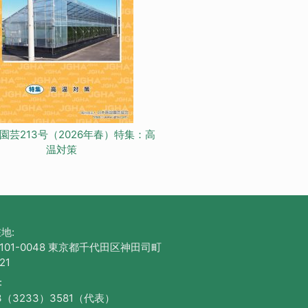
園芸213号（2026年春）特集：高
温対策
地:
101-0048 東京都千代田区神田司町
21
:
3（3233）3581（代表）