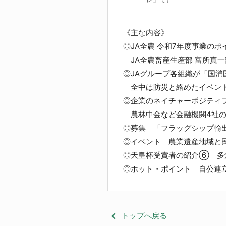
《主な内容》
◎JA全農 令和7年度事業のポ
JA全農畜産生産部 富所真一
◎JAグループ各組織が「国
全中は防災と絡めたイベント
◎企業のネイチャーポジティ
農林中金など金融機関4社のア
◎募集 「フラッグシップ輸
◎イベント 農業遺産地域と
◎天皇杯受賞者の紹介⑥ 多
◎ホット・ポイント 自公連
keyboard_arrow_left
トップへ戻る