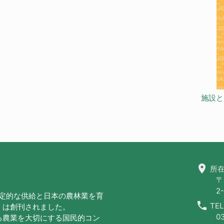
施設と
location_on
所在
〒
2-
安定的な供給と日本の農林業を育
call
TEL
」は創刊されました。
0
る農業を大切にする国民的コン