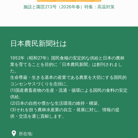
施設と園芸213号（2026年春）特集：高温対策
日本農民新聞社は
1952年（昭和27年）国民食糧の安定的な供給と日本の農林
業を育てることを目的に「日本農民新聞」は創刊されまし
た。
生命尊厳・生きる基本の産業である農業を大切にする国民的
コンセンサスづくりを念頭に、
(1)国産農畜産物の生産・流通・循環による国民の食料の安定
供給、
(2)日本の自然や豊かな生活環境の維持・構築、
(3)それを担う農林水産業の自立・発展に対し、情報の提
供・交流を通じ貢献します。
location_on
所在地: