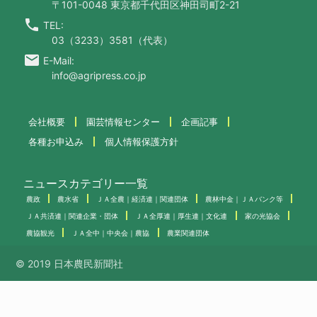
〒101-0048 東京都千代田区神田司町2-21
call
TEL:
03（3233）3581（代表）
email
E-Mail:
info@agripress.co.jp
会社概要
園芸情報センター
企画記事
各種お申込み
個人情報保護方針
ニュースカテゴリー一覧
農政
農水省
ＪＡ全農｜経済連｜関連団体
農林中金｜ＪＡバンク等
ＪＡ共済連｜関連企業・団体
ＪＡ全厚連｜厚生連｜文化連
家の光協会
農協観光
ＪＡ全中｜中央会｜農協
農業関連団体
© 2019 日本農民新聞社