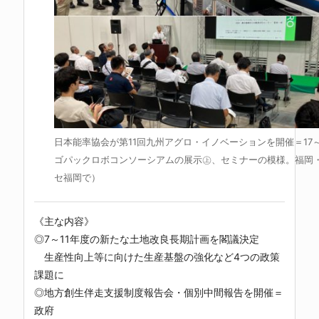
日本能率協会が第11回九州アグロ・イノベーションを開催＝17～
ゴパックロボコンソーシアムの展示㊤、セミナーの模様。福岡
セ福岡で）
《主な内容》
◎7～11年度の新たな土地改良長期計画を閣議決定
生産性向上等に向けた生産基盤の強化など4つの政策
課題に
◎地方創生伴走支援制度報告会・個別中間報告を開催＝
政府