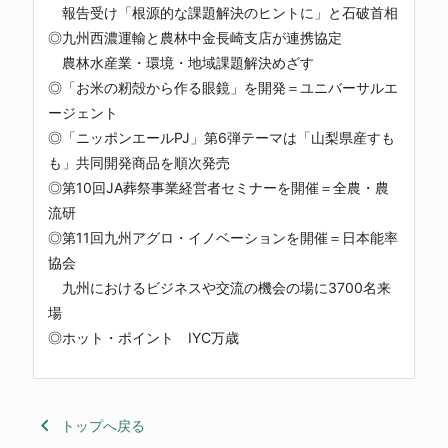
報告受け「根源的な課題解決のヒントに」と石破首相
◎九州西濃運輸と農林中金長崎支店が連携協定
農林水産業・環境・地域課題解決めざす
◎「お米の籾殻から作る眼鏡」を開発＝ユニバーサルエ
ージェント
◎「ニッポンエールPJ」第6弾テーマは「山梨県産すも
も」共同開発商品を順次発売
◎第10回JA葬祭事業経営者セミナーを開催＝全農・農
流研
◎第11回九州アグロ・イノベーションを開催＝日本能率
協会
九州におけるビジネスや交流の機会の場に3700名来
場
◎ホット・ポイント IYC万歳
keyboard_arrow_left
トップへ戻る