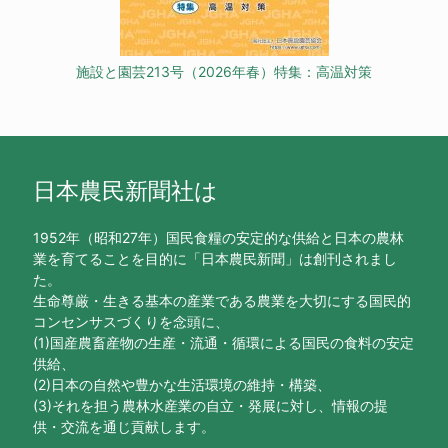
施設と園芸213号（2026年春）特集：高温対策
日本農民新聞社は
1952年（昭和27年）国民食糧の安定的な供給と日本の農林
業を育てることを目的に「日本農民新聞」は創刊されまし
た。
生命尊厳・生きる基本の産業である農業を大切にする国民的
コンセンサスづくりを念頭に、
(1)国産農畜産物の生産・流通・循環による国民の食料の安定
供給、
(2)日本の自然や豊かな生活環境の維持・構築、
(3)それを担う農林水産業の自立・発展に対し、情報の提
供・交流を通じ貢献します。