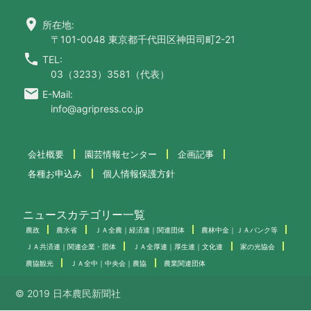
location_on
所在地:
〒101-0048 東京都千代田区神田司町2-21
call
TEL:
03（3233）3581（代表）
email
E-Mail:
info@agripress.co.jp
会社概要
園芸情報センター
企画記事
各種お申込み
個人情報保護方針
ニュースカテゴリー一覧
農政
農水省
ＪＡ全農｜経済連｜関連団体
農林中金｜ＪＡバンク等
ＪＡ共済連｜関連企業・団体
ＪＡ全厚連｜厚生連｜文化連
家の光協会
農協観光
ＪＡ全中｜中央会｜農協
農業関連団体
© 2019 日本農民新聞社