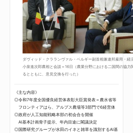
ダヴィッド・クラランヴァル・ベルギー副首相兼連邦雇用・経
小泉進次郎農相と会談＝16日（農業分野における二国間の協力
るとともに、意見交換を行った）
《主な内容》
◎令和7年度全国優良経営体表彰大臣賞発表＝農水省等
フロンティアはら、アルプス農場等3部門で6経営体
◎政府が人工知能戦略本部の初会合を開催
AI基本計画骨子提示、年内目途に閣議決定
◎国際研究グループが水田のイネと雑草を識別するAI基