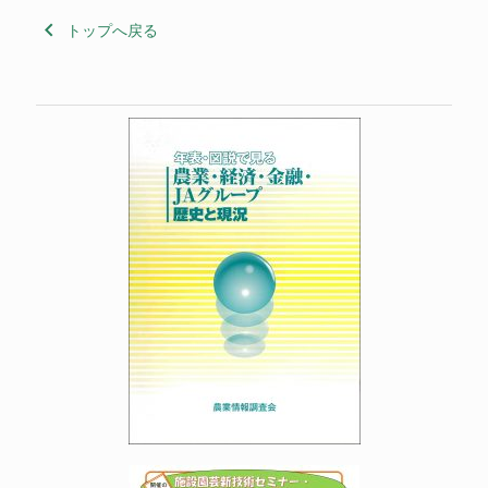
keyboard_arrow_left
トップへ戻る