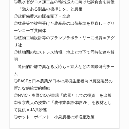
◎農水省がコメ加工品の輸出拡大に向けた試食会を開催
「魅力ある製品の後押しを」と農相
◎政府備蓄米の販売完了＝全農
◎猛暑等で被害受けた農産品の出荷基準を見直し＝グリ
ーンコープ共同体
◎植物工場設計等のプランツラボラトリーに出資＝アグ
リ社
◎植物間の塩ストレス情報、地上と地下で同時伝達を解
明
遺伝的距離で異なる反応も＝京大などの国際研究チー
ム
◎BASFと日本農薬が日本の果樹生産者向け農薬製品の
新たな供給契約締結
◎NVIC・奥野CIOが書籍「武器としての投資」を出版
◎東京農大の授業に「農作業事故体験VR」を教材とし
て提供＝JA共済連
◎ホット・ポイント 小泉農相の米増産政策