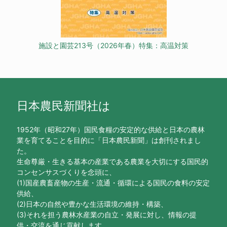
施設と園芸213号（2026年春）特集：高温対策
日本農民新聞社は
1952年（昭和27年）国民食糧の安定的な供給と日本の農林
業を育てることを目的に「日本農民新聞」は創刊されまし
た。
生命尊厳・生きる基本の産業である農業を大切にする国民的
コンセンサスづくりを念頭に、
(1)国産農畜産物の生産・流通・循環による国民の食料の安定
供給、
(2)日本の自然や豊かな生活環境の維持・構築、
(3)それを担う農林水産業の自立・発展に対し、情報の提
供・交流を通じ貢献します。