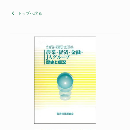
keyboard_arrow_left
トップへ戻る