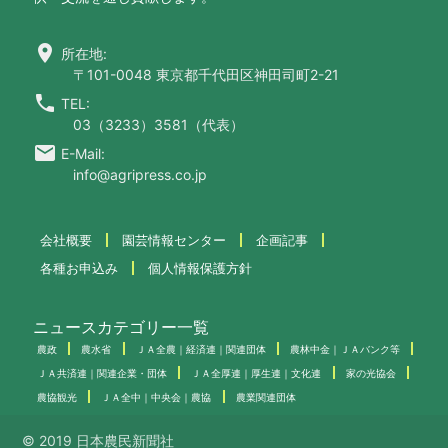
location_on
所在地:
〒101-0048 東京都千代田区神田司町2-21
call
TEL:
03（3233）3581（代表）
email
E-Mail:
info@agripress.co.jp
会社概要
園芸情報センター
企画記事
各種お申込み
個人情報保護方針
ニュースカテゴリー一覧
農政
農水省
ＪＡ全農｜経済連｜関連団体
農林中金｜ＪＡバンク等
ＪＡ共済連｜関連企業・団体
ＪＡ全厚連｜厚生連｜文化連
家の光協会
農協観光
ＪＡ全中｜中央会｜農協
農業関連団体
© 2019 日本農民新聞社