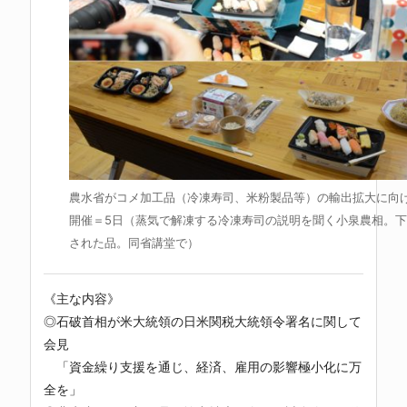
農水省がコメ加工品（冷凍寿司、米粉製品等）の輸出拡大に向
開催＝5日（蒸気で解凍する冷凍寿司の説明を聞く小泉農相。
された品。同省講堂で）
《主な内容》
◎石破首相が米大統領の日米関税大統領令署名に関して
会見
「資金繰り支援を通じ、経済、雇用の影響極小化に万
全を」