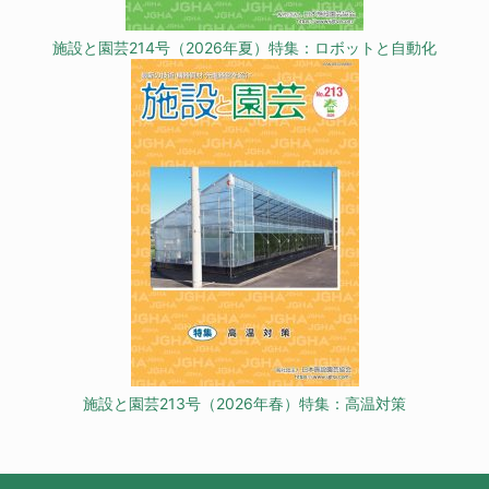
施設と園芸214号（2026年夏）特集：ロボットと自動化
施設と園芸213号（2026年春）特集：高温対策