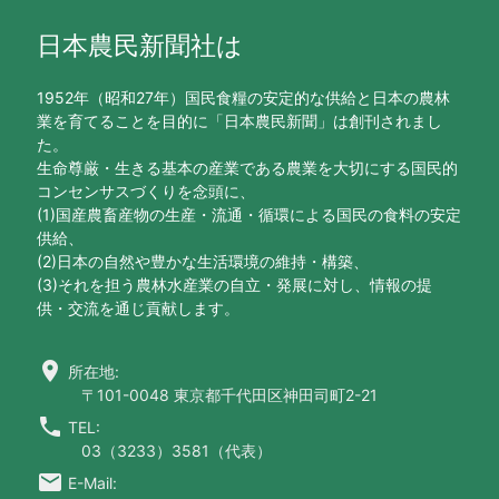
日本農民新聞社は
1952年（昭和27年）国民食糧の安定的な供給と日本の農林
業を育てることを目的に「日本農民新聞」は創刊されまし
た。
生命尊厳・生きる基本の産業である農業を大切にする国民的
コンセンサスづくりを念頭に、
(1)国産農畜産物の生産・流通・循環による国民の食料の安定
供給、
(2)日本の自然や豊かな生活環境の維持・構築、
(3)それを担う農林水産業の自立・発展に対し、情報の提
供・交流を通じ貢献します。
location_on
所在地:
〒101-0048 東京都千代田区神田司町2-21
call
TEL:
03（3233）3581（代表）
email
E-Mail: