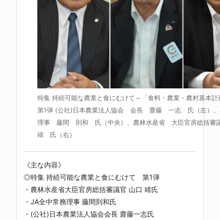
特集 持続可能な農業と食にむけて～「食料・農業・農村基本計
第1弾 (公社)日本農業法人協会 会長 齋藤 一志 氏（左）、
理事 藤間 則和 氏（中央）、農林水産省 大臣官房総括
靖 氏（右）
《主な内容》
◎特集 持続可能な農業と食にむけて 第1弾
・農林水産省大臣官房総括審議官 山口 靖氏
・JA全中常務理事 藤間則和氏
・(公社)日本農業法人協会会長 齋藤一志氏