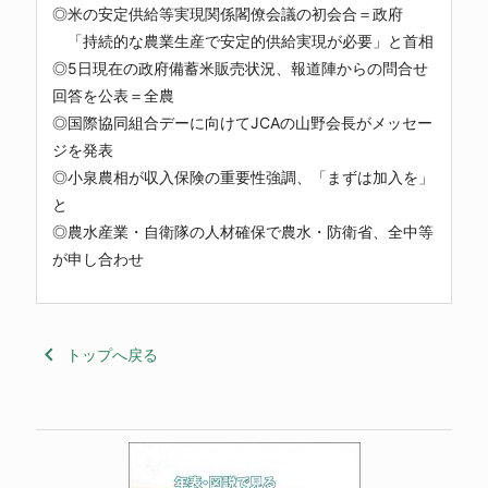
◎米の安定供給等実現関係閣僚会議の初会合＝政府
「持続的な農業生産で安定的供給実現が必要」と首相
◎5日現在の政府備蓄米販売状況、報道陣からの問合せ
回答を公表＝全農
◎国際協同組合デーに向けてJCAの山野会長がメッセー
ジを発表
◎小泉農相が収入保険の重要性強調、「まずは加入を」
と
◎農水産業・自衛隊の人材確保で農水・防衛省、全中等
が申し合わせ
keyboard_arrow_left
トップへ戻る