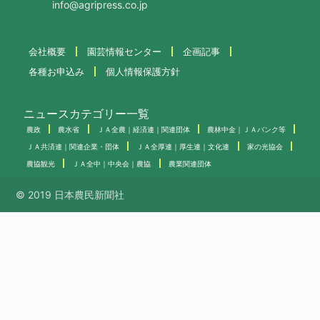
info@agripress.co.jp
会社概要
園芸情報センター
企画記事
各種お申込み
個人情報保護方針
ニュースカテゴリー一覧
農政
農水省
ＪＡ全農｜経済連｜関連団体
農林中金｜ＪＡバンク等
ＪＡ共済連｜関連企業・団体
ＪＡ全厚連｜厚生連｜文化連
家の光協会
農協観光
ＪＡ全中｜中央会｜農協
農業関連団体
© 2019 日本農民新聞社