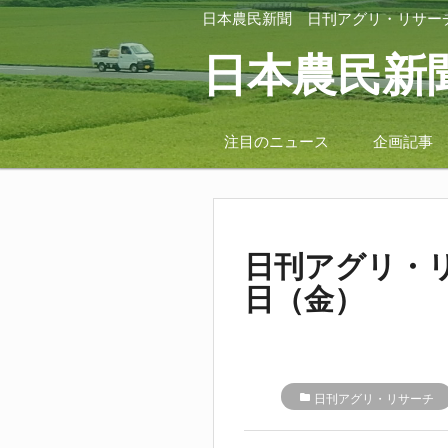
日本農民新聞
日刊アグリ・リサー
日本農民新
注目のニュース
企画記事
日刊アグリ・リ
日（金）
folder
日刊アグリ・リサーチ