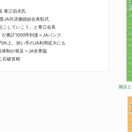
これから
長 青江伯夫氏
年度JA共済優績組合表彰式
起こしていこう」と青江会長
が累計1000件到達＝JAバンク
円向上、担い手のJA利用拡大にも
体制が発足＝JA全青協
に石破首相
施設と