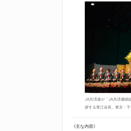
JA共済連が「JA共済優績
拶する青江会長。東京・千
《主な内容》