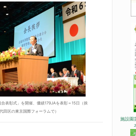
組合表彰式」を開催、優績179JAを表彰＝15日（挨
代田区の東京国際フォーラムで）
施設園