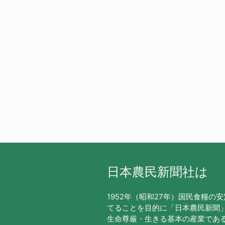
日本農民新聞社は
1952年（昭和27年）国民食糧の
てることを目的に「日本農民新聞
生命尊厳・生きる基本の産業であ