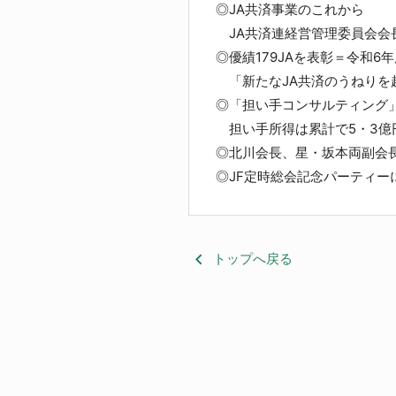
◎JA共済事業の
JA共済連経営管理委員会会
◎優績179JAを表彰＝令和6
「新たなJA共済のうねりを
◎「担い手コンサルティング」
担い手所得は累計で5・3億
◎北川会長、星・坂本両副会長
◎JF定時総会記念パーティー
keyboard_arrow_left
トップへ戻る