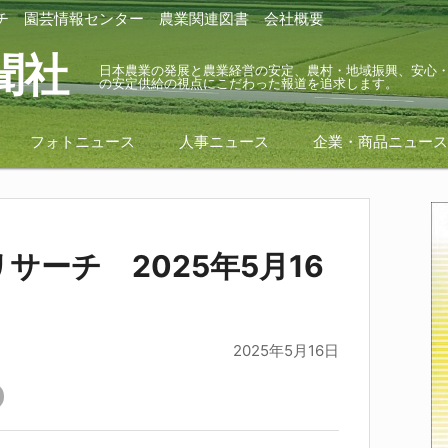
チ
園芸情報センター
農業関連図書
会社概要
聞社
日本農業の発展と農業経営の安定、農村・地域振興、安心
の安定供給の視点にこだわった報道を追求します。
フォトニュース
人事ニュース
企業・商品ニュー
サーチ 2025年5月16
2025年5月16日