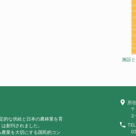
施設と
location_on
所在
〒
2-
安定的な供給と日本の農林業を育
call
TEL
」は創刊されました。
0
る農業を大切にする国民的コン