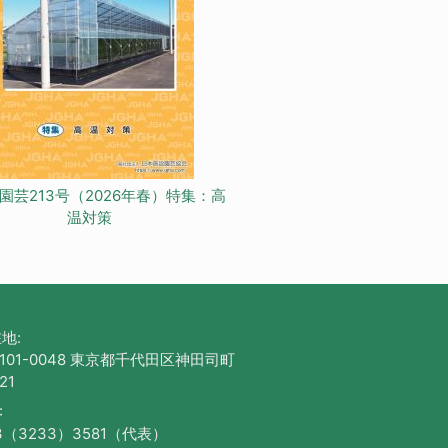
園芸213号（2026年春）特集：高
温対策
地:
101-0048 東京都千代田区神田司町
21
:
3（3233）3581（代表）