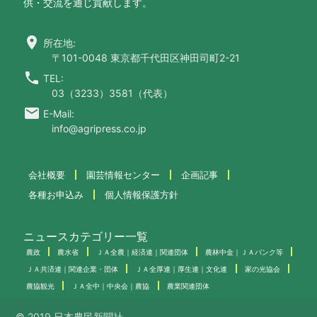
供・交流を通じ貢献します。
location_on
所在地:
〒101-0048 東京都千代田区神田司町2-21
call
TEL:
03（3233）3581（代表）
email
E-Mail:
info@agripress.co.jp
会社概要
園芸情報センター
企画記事
各種お申込み
個人情報保護方針
ニュースカテゴリー一覧
農政
農水省
ＪＡ全農｜経済連｜関連団体
農林中金｜ＪＡバンク等
ＪＡ共済連｜関連企業・団体
ＪＡ全厚連｜厚生連｜文化連
家の光協会
農協観光
ＪＡ全中｜中央会｜農協
農業関連団体
© 2019 日本農民新聞社