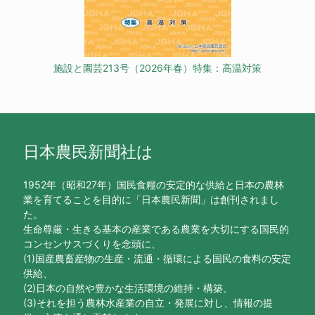
施設と園芸213号（2026年春）特集：高温対策
日本農民新聞社は
1952年（昭和27年）国民食糧の安定的な供給と日本の農林
業を育てることを目的に「日本農民新聞」は創刊されまし
た。
生命尊厳・生きる基本の産業である農業を大切にする国民的
コンセンサスづくりを念頭に、
(1)国産農畜産物の生産・流通・循環による国民の食料の安定
供給、
(2)日本の自然や豊かな生活環境の維持・構築、
(3)それを担う農林水産業の自立・発展に対し、情報の提