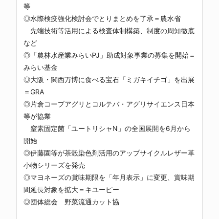
等
◎水際検疫強化検討会でとりまとめを了承＝農水省
先端技術等活用による検査体制構築、制度の周知徹底
など
◎「農林水産業みらいPJ」助成対象事業の募集を開始＝
みらい基金
◎大阪・関西万博に食べる宝石「ミガキイチゴ」を出展
＝GRA
◎片倉コープアグリとコルテバ・アグリサイエンス日本
等が協業
窒素固定菌「ユートリシャN」の全国展開を6月から
開始
◎伊藤園等が茶殻染色剤活用のアップサイクルレザー革
小物シリーズを発売
◎マヨネーズの賞味期限を「年月表示」に変更、賞味期
間延長対象を拡大＝キユーピー
◎団体総会 野菜流通カット協