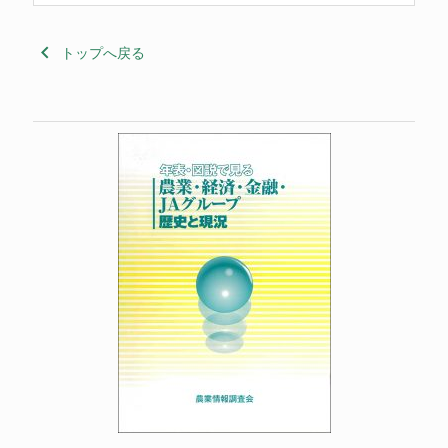
keyboard_arrow_left
トップへ戻る