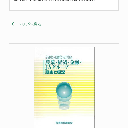
keyboard_arrow_left
トップへ戻る