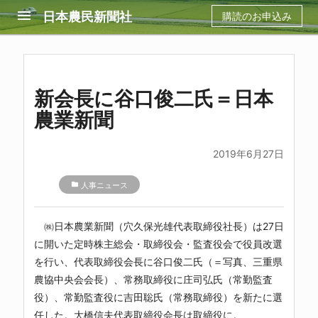
menu
日本農民新聞社
購読のお申込み
新会長に谷口俊二氏＝日本
農業新聞
2019年6月27日
folder
人事ニュース
㈱日本農業新聞（穴久保光雄代表取締役社長）は27日
に開いた定時株主総会・取締役会・監査役会で役員改選
を行い、代表取締役会長に谷口俊二氏（＝写真、三重県
農協中央会会長）、常務取締役に庄司弘氏（常勤監査
役）、常勤監査役に吉田聡氏（常務取締役）を新たに選
任した。大橋信夫代表取締役会長は取締役に。