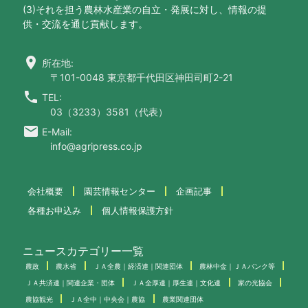
(3)それを担う農林水産業の自立・発展に対し、情報の提
供・交流を通じ貢献します。
location_on
所在地:
〒101-0048 東京都千代田区神田司町2-21
call
TEL:
03（3233）3581（代表）
email
E-Mail:
info@agripress.co.jp
会社概要
園芸情報センター
企画記事
各種お申込み
個人情報保護方針
ニュースカテゴリー一覧
農政
農水省
ＪＡ全農｜経済連｜関連団体
農林中金｜ＪＡバンク等
ＪＡ共済連｜関連企業・団体
ＪＡ全厚連｜厚生連｜文化連
家の光協会
農協観光
ＪＡ全中｜中央会｜農協
農業関連団体