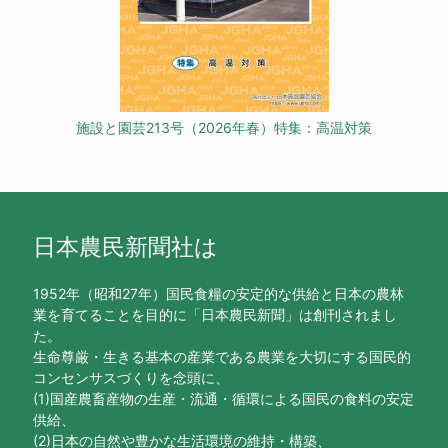
施設と園芸213号（2026年春）特集：高温対策
日本農民新聞社は
1952年（昭和27年）国民食糧の安定的な供給と日本の農林
業を育てることを目的に「日本農民新聞」は創刊されまし
た。
生命尊厳・生きる基本の産業である農業を大切にする国民的
コンセンサスづくりを念頭に、
(1)国産農畜産物の生産・流通・循環による国民の食料の安定
供給、
(2)日本の自然や豊かな生活環境の維持・構築、