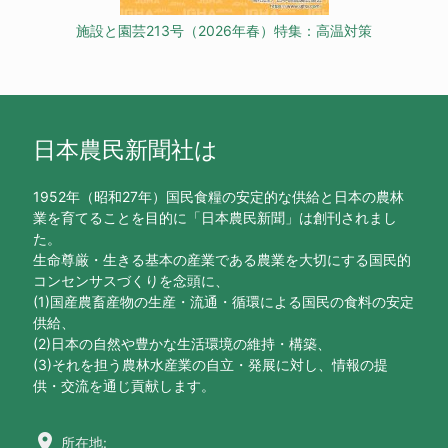
施設と園芸213号（2026年春）特集：高温対策
日本農民新聞社は
1952年（昭和27年）国民食糧の安定的な供給と日本の農林
業を育てることを目的に「日本農民新聞」は創刊されまし
た。
生命尊厳・生きる基本の産業である農業を大切にする国民的
コンセンサスづくりを念頭に、
(1)国産農畜産物の生産・流通・循環による国民の食料の安定
供給、
(2)日本の自然や豊かな生活環境の維持・構築、
(3)それを担う農林水産業の自立・発展に対し、情報の提
供・交流を通じ貢献します。
location_on
所在地: