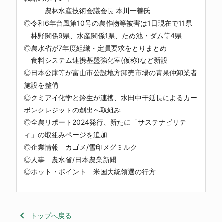
農林水産技術会議会長 本川一善氏
◎令和6年台風第10号の農作物等被害は1日現在で11県
林野関係9県、水産関係1県、ため池・ダム等4県
◎農水省が7年度組織・定員要求をとりまとめ
食料システム連携基盤強化室(仮称)など新設
◎日本公庫等が富山市公設地方卸売市場の青果仲卸業者
施設を整備
◎クミアイ化学と鈴生が連携、水田中干延長によるカー
ボンクレジットの創出へ取組み
◎全農リポート2024発行、新たに「サステナビリテ
ィ」の取組みページを追加
◎企業情報 カゴメ/雪印メグミルク
◎人事 農水省/日本農業新聞
◎ホット・ポイント 米国大統領選の行方
keyboard_arrow_left
トップへ戻る