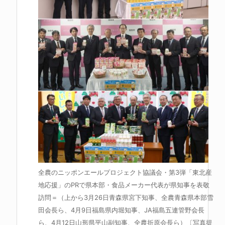
全農のニッポンエールプロジェクト協議会・第3弾「東北産
地応援」のPRで県本部・食品メーカー代表が県知事を表敬
訪問＝（上から3月26日青森県宮下知事、全農青森県本部雪
田会長ら、4月9日福島県内堀知事、JA福島五連管野会長
ら、4月12日山形県平山副知事、全農折原会長ら）〔写真提