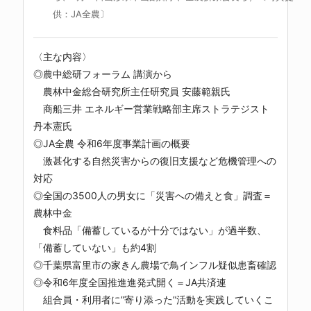
供：JA全農〕
〈主な内容〉
◎農中総研フォーラム 講演から
農林中金総合研究所主任研究員 安藤範親氏
商船三井 エネルギー営業戦略部主席ストラテジスト
丹本憲氏
◎JA全農 令和6年度事業計画の概要
激甚化する自然災害からの復旧支援など危機管理への
対応
◎全国の3500人の男女に「災害への備えと食」調査＝
農林中金
食料品「備蓄しているが十分ではない」が過半数、
「備蓄していない」も約4割
◎千葉県富里市の家きん農場で鳥インフル疑似患畜確認
◎令和6年度全国推進進発式開く＝JA共済連
組合員・利用者に”寄り添った”活動を実践していくこ