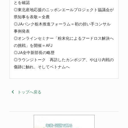
とを確認
◎東北産地応援のニッポンエールプロジェクト協議会が
県知事を表敬＝全農
◎JAバンク栃木推進フォーラム＝初の担い手コンサル
事例発表
◎オンラインセミナー「粉末化によるフードロス解決へ
の挑戦」を開催＝AFJ
◎JA全中新部長の略歴
◎ラウンジトーク 再訪したカンボジア、やはり内戦の
傷跡に触れ、そしてベトナムへ
keyboard_arrow_left
トップへ戻る