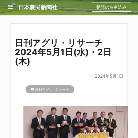
menu
日本農民新聞社
購読のお申込み
日刊アグリ・リサーチ
2024年5月1日(水)・2日
(木)
2024年5月1日
folder
日刊アグリ・リサーチ