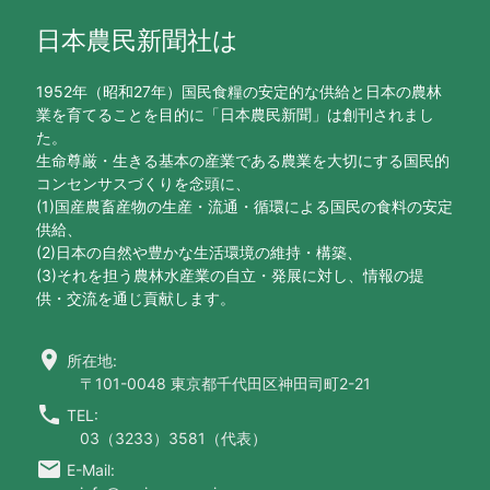
日本農民新聞社は
1952年（昭和27年）国民食糧の安定的な供給と日本の農林
業を育てることを目的に「日本農民新聞」は創刊されまし
た。
生命尊厳・生きる基本の産業である農業を大切にする国民的
コンセンサスづくりを念頭に、
(1)国産農畜産物の生産・流通・循環による国民の食料の安定
供給、
(2)日本の自然や豊かな生活環境の維持・構築、
(3)それを担う農林水産業の自立・発展に対し、情報の提
供・交流を通じ貢献します。
location_on
所在地:
〒101-0048 東京都千代田区神田司町2-21
call
TEL:
03（3233）3581（代表）
email
E-Mail: