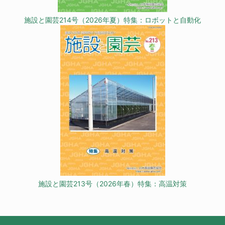
施設と園芸214号（2026年夏）特集：ロボットと自動化
施設と園芸213号（2026年春）特集：高温対策