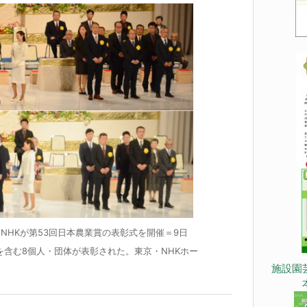
NHKが第53回日本農業賞の表彰式を開催＝9日
を含む8個人・団体が表彰された。東京・NHKホー
施設園