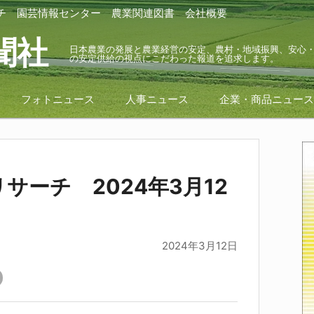
チ
園芸情報センター
農業関連図書
会社概要
聞社
日本農業の発展と農業経営の安定、農村・地域振興、安心
の安定供給の視点にこだわった報道を追求します。
フォトニュース
人事ニュース
企業・商品ニュー
サーチ 2024年3月12
2024年3月12日