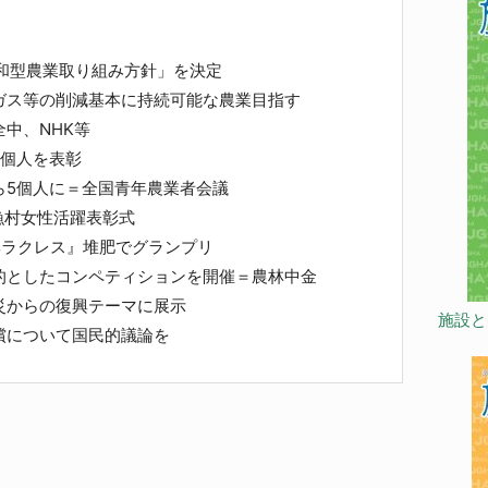
ら13年
和型農業取り組み方針」を決定
ス等の削減基本に持続可能な農業目指す
中、NHK等
個人を表彰
ら5個人に＝全国青年農業者会議
山漁村女性活躍表彰式
ラクレス』堆肥でグランプリ
的としたコンペティションを開催＝農林中金
災からの復興テーマに展示
施設と
償について国民的議論を