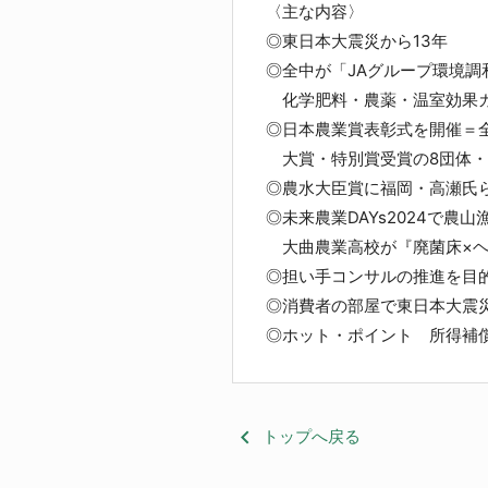
〈主な内容〉
◎東日本大震災か
◎全中が「JAグループ環境調
化学肥料・農薬・温室効果ガ
◎日本農業賞表彰式を開催＝全
大賞・特別賞受賞の8団体・
◎農水大臣賞に福岡・高瀬氏
◎未来農業DAYs2024で農
大曲農業高校が『廃菌床×ヘ
◎担い手コンサルの推進を目
◎消費者の部屋で東日本大震
◎ホット・ポイント 所得補
keyboard_arrow_left
トップへ戻る