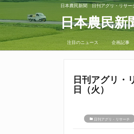
日本農民新聞
日刊アグリ・リサー
日本農民新
注目のニュース
企画記事
日刊アグリ・リ
日（火）
folder
日刊アグリ・リサーチ