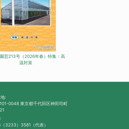
園芸213号（2026年春）特集：高
温対策
地:
101-0048 東京都千代田区神田司町
21
:
3（3233）3581（代表）