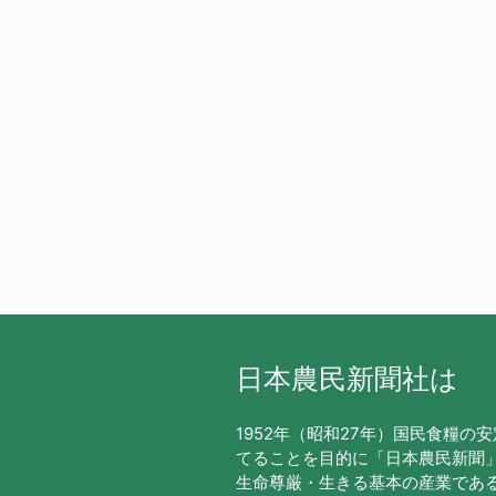
日本農民新聞社は
1952年（昭和27年）国民食糧の
てることを目的に「日本農民新聞
生命尊厳・生きる基本の産業であ