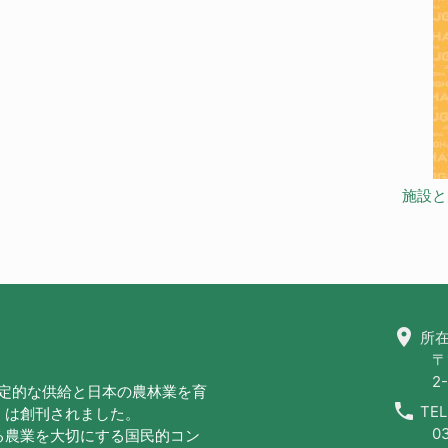
施設と
location_on
所在
〒
2-
安定的な供給と日本の農林業を育
call
TEL
」は創刊されました。
0
る農業を大切にする国民的コン