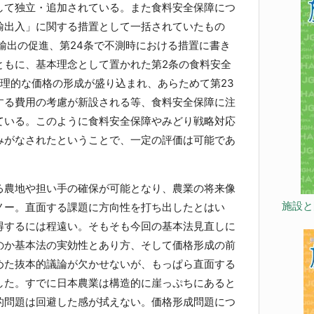
して独立・追加されている。また食料安全保障につ
輸出入」に関する措置として一括されていたもの
で輸出の促進、第24条で不測時における措置に書き
ともに、基本理念として置かれた第2条の食料安全
理的な価格の形成が盛り込まれ、あらためて第23
する費用の考慮が新設される等、食料安全保障に注
ている。このように食料安全保障やみどり戦略対応
みがなされたということで、一定の評価は可能であ
農地や担い手の確保が可能となり、農業の将来像
施設と
ノー。直面する課題に方向性を打ち出したとはい
得するには程遠い。そもそも今回の基本法見直しに
のか基本法の実効性とあり方、そして価格形成の前
めた抜本的議論が欠かせないが、もっぱら直面する
した。すでに日本農業は構造的に崖っぷちにあると
的問題は回避した感が拭えない。価格形成問題につ