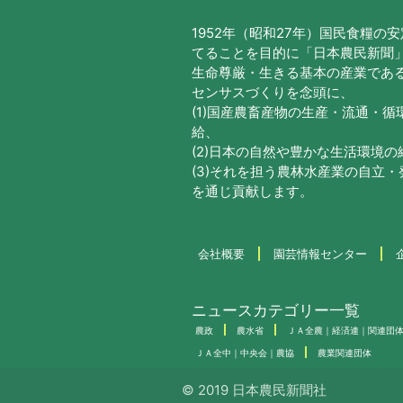
1952年（昭和27年）国民食糧の
てることを目的に「日本農民新聞
生命尊厳・生きる基本の産業であ
センサスづくりを念頭に、
(1)国産農畜産物の生産・流通・
給、
(2)日本の自然や豊かな生活環境
(3)それを担う農林水産業の自立
を通じ貢献します。
会社概要
園芸情報センター
ニュースカテゴリー一覧
農政
農水省
ＪＡ全農｜経済連｜関連団
ＪＡ全中｜中央会｜農協
農業関連団体
© 2019 日本農民新聞社