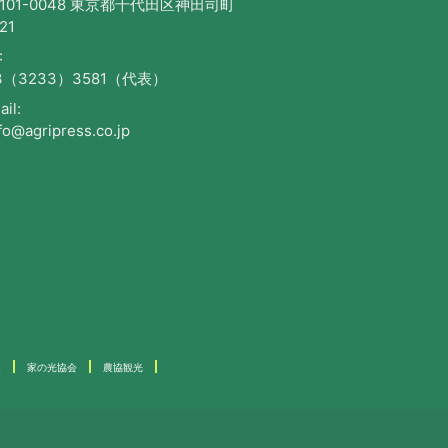
101-0048 東京都千代田区神田司町
21
:
3（3233）3581（代表）
il:
fo@agripress.co.jp
連
家の光協会
農協観光