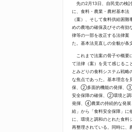
先の2月13日、自民党の検
に、食料・農業・農村基本法
（案）、そして食料供給困難
めの農地の確保及びその有効
律等の一部を改正する法律案
た。基本法見直しの全貌が条
これまで法案の骨子や概要に
て法律（案）を見て感じるこ
とみどりの食料システム戦略
な焦点であった。基本理念を
保、②多面的機能の発揮、
安全保障の確保、②環境と調
発揮、④農業の持続的な発展
給」から「食料安全保障」に
に、環境と調和のとれた食料
再整理されている。同時に、