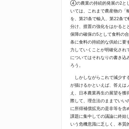
④の農業の持続的発展の2と
いては、これまで農産物の「
を、第21条で輸入、第22条
分け、措置の強化をはかると
保障の確保の5として食料の合
条に食料の持続的な供給に要
力していくことが明確化され
についてはそれなりの書き込
ろう。
しかしながらこれで減少する
が描けるかといえば、答えは
え、日本農業再生の展望を獲
際して、理念法のままでいい
に所得補償拡充の是非等を含
課題に集中しての議論に終始
いう危機意識に乏しく、本質