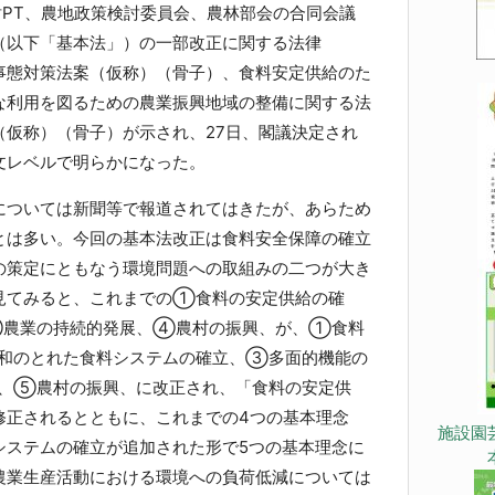
討PT、農地政策検討委員会、農林部会の合同会議
（以下「基本法」）の一部改正に関する法律
事態対策法案（仮称）（骨子）、食料安定供給のた
な利用を図るための農業振興地域の整備に関する法
（仮称）（骨子）が示され、27日、閣議決定され
文レベルで明らかになった。
ついては新聞等で報道されてはきたが、あらため
とは多い。今回の基本法改正は食料安全保障の確立
の策定にともなう環境問題への取組みの二つが大き
見てみると、これまでの➀食料の安定供給の確
③農業の持続的発展、④農村の振興、が、①食料
和のとれた食料システムの確立、③多面的機能の
、⑤農村の振興、に改正され、「食料の安定供
修正されるとともに、これまでの4つの基本理念
施設園
システムの確立が追加された形で5つの基本理念に
農業生産活動における環境への負荷低減については