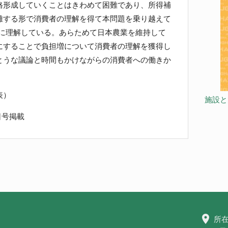
格形成していくことはきわめて困難であり、所得補
離する形で消費者の理解を得て本問題を乗り越えて
うに理解している。あらためて日本農業を維持して
にすることで負担増について消費者の理解を獲得し
とうな議論と時間もかけながらの消費者への働きか
表）
施設と
日号掲載
location_on
所在