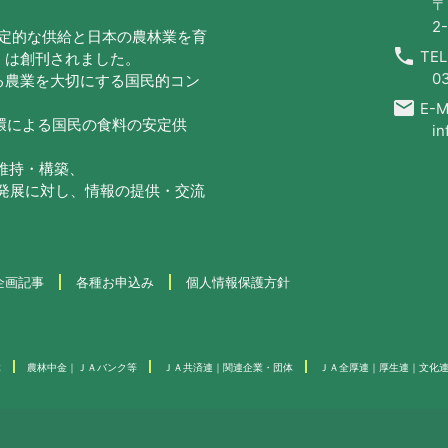
〒
2-
安定的な供給と日本の農林業を育
call
TEL
」は創刊されました。
0
る農業を大切にする国民的コン
email
E-Ma
循環による国民の食料の安定供
in
の維持・構築、
・発展に対し、情報の提供・交流
企画記事
各種お申込み
個人情報保護方針
体
農林中金｜ＪＡバンク等
ＪＡ共済連｜関連企業・団体
ＪＡ全厚連｜厚生連｜文化