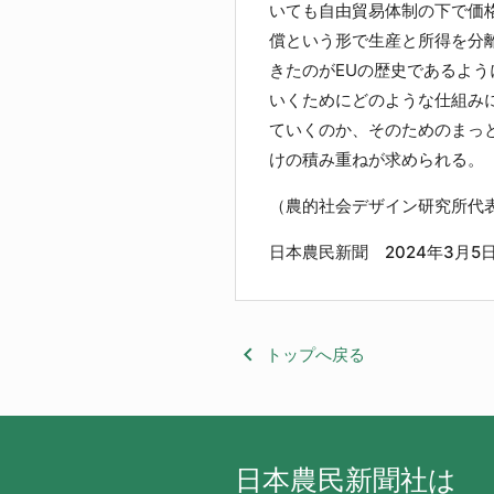
いても自由貿易体制の下で価
償という形で生産と所得を分
きたのがEUの歴史であるよ
いくためにどのような仕組み
ていくのか、そのためのまっ
けの積み重ねが求められる。
（農的社会デザイン研究所代
日本農民新聞 2024年3月5
keyboard_arrow_left
トップへ戻る
日本農民新聞社は