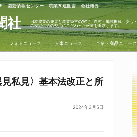
チ
園芸情報センター
農業関連図書
会社概要
聞社
日本農業の発展と農業経営の安定、農村・地域振興、安心
の安定供給の視点にこだわった報道を追求します。
フォトニュース
人事ニュース
企業・商品ニュー
異見私見〉基本法改正と所
2024年3月5日