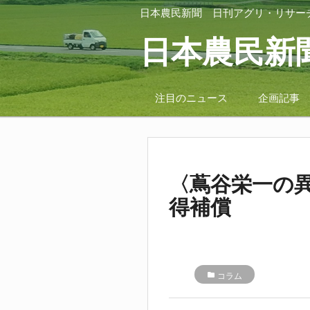
日本農民新聞
日刊アグリ・リサー
日本農民新
注目のニュース
企画記事
〈蔦谷栄一の
得補償
folder
コラム