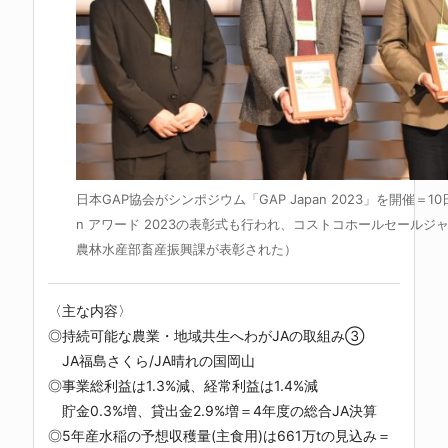
日本GAP協会がシンポジウム「GAP Japan 2023」を開催＝10日
n アワード 2023の表彰式も行われ、コストコホールセールジ
農林水産部畜産振興課が表彰された）
〈主な内容〉
◎持続可能な農業・地域共生へわがJAの取組み③
JA福島さくら/JA晴れの国岡山
◎事業総利益は1.3%減、経常利益は1.4%減
貯金0.3%増、貸出金2.9%増＝4年度の総合JA決算
◎5年産水稲の予想収穫量(主食用)は661万tの見込み＝