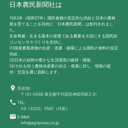
日本農民新聞社は
1952年（昭和27年）国民食糧の安定的な供給と日本の農林
業を育てることを目的に「日本農民新聞」は創刊されまし
た。
生命尊厳・生きる基本の産業である農業を大切にする国民的
コンセンサスづくりを念頭に、
(1)国産農畜産物の生産・流通・循環による国民の食料の安定
供給、
(2)日本の自然や豊かな生活環境の維持・構築、
(3)それを担う農林水産業の自立・発展に対し、情報の提
供・交流を通じ貢献します。
location_on
所在地:
〒101-0048 東京都千代田区神田司町2-21
call
TEL:
03（3233）3581（代表）
email
E-Mail:
info@agripress.co.jp