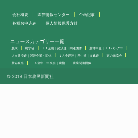
会社概要
園芸情報センター
企画記事
各種お申込み
個人情報保護方針
ニュースカテゴリー一覧
農政
農水省
ＪＡ全農｜経済連｜関連団体
農林中金｜ＪＡバンク等
ＪＡ共済連｜関連企業・団体
ＪＡ全厚連｜厚生連｜文化連
家の光協会
農協観光
ＪＡ全中｜中央会｜農協
農業関連団体
© 2019 日本農民新聞社