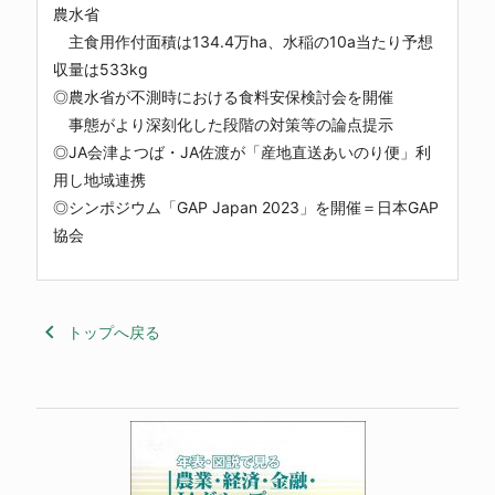
農水省
主食用作付面積は134.4万ha、水稲の10a当たり予想
収量は533kg
◎農水省が不測時における食料安保検討会を開催
事態がより深刻化した段階の対策等の論点提示
◎JA会津よつば・JA佐渡が「産地直送あいのり便」利
用し地域連携
◎シンポジウム「GAP Japan 2023」を開催＝日本GAP
協会
keyboard_arrow_left
トップへ戻る