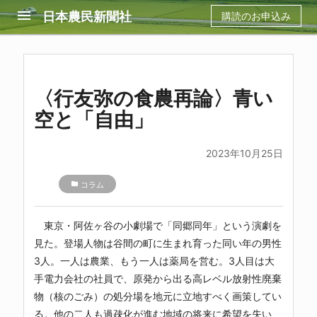
menu
日本農民新聞社
購読のお申込み
〈行友弥の食農再論〉青い
空と「自由」
2023年10月25日
folder
コラム
東京・阿佐ヶ谷の小劇場で「同郷同年」という演劇を
見た。登場人物は谷間の町に生まれ育った同い年の男性
3人。一人は農業、もう一人は薬局を営む。3人目は大
手電力会社の社員で、原発から出る高レベル放射性廃棄
物（核のごみ）の処分場を地元に立地すべく画策してい
る。他の二人も過疎化が進む地域の将来に希望を失い、