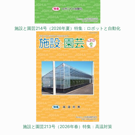
施設と園芸214号（2026年夏）特集：ロボットと自動化
施設と園芸213号（2026年春）特集：高温対策