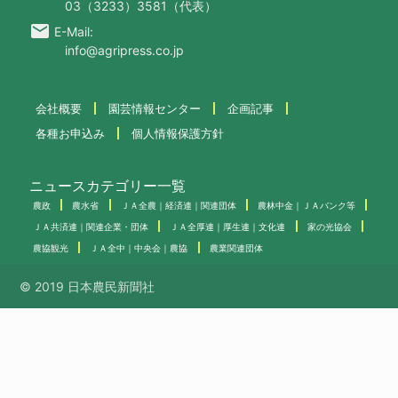
03（3233）3581（代表）
email
E-Mail:
info@agripress.co.jp
会社概要
園芸情報センター
企画記事
各種お申込み
個人情報保護方針
ニュースカテゴリー一覧
農政
農水省
ＪＡ全農｜経済連｜関連団体
農林中金｜ＪＡバンク等
ＪＡ共済連｜関連企業・団体
ＪＡ全厚連｜厚生連｜文化連
家の光協会
農協観光
ＪＡ全中｜中央会｜農協
農業関連団体
© 2019 日本農民新聞社