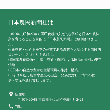
日本農民新聞社は
1952年（昭和27年）国民食糧の安定的な供給と日本の農林
業を育てることを目的に「日本農民新聞」は創刊されまし
た。
生命尊厳・生きる基本の産業である農業を大切にする国民的
コンセンサスづくりを念頭に、
(1)国産農畜産物の生産・流通・循環による国民の食料の安定
供給、
(2)日本の自然や豊かな生活環境の維持・構築、
(3)それを担う農林水産業の自立・発展に対し、情報の提
供・交流を通じ貢献します。
location_on
所在地:
〒101-0048 東京都千代田区神田司町2-21
call
TEL: