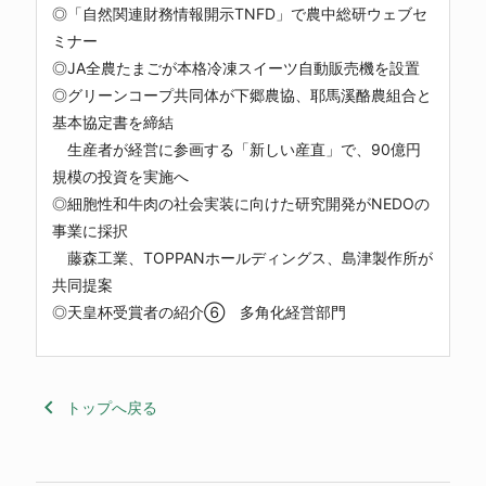
◎「自然関連財務情報開示TNFD」で農中総研ウェブセ
ミナー
◎JA全農たまごが本格冷凍スイーツ自動販売機を設置
◎グリーンコープ共同体が下郷農協、耶馬溪酪農組合と
基本協定書を締結
生産者が経営に参画する「新しい産直」で、90億円
規模の投資を実施へ
◎細胞性和牛肉の社会実装に向けた研究開発がNEDOの
事業に採択
藤森工業、TOPPANホールディングス、島津製作所が
共同提案
◎天皇杯受賞者の紹介⑥ 多角化経営部門
keyboard_arrow_left
トップへ戻る