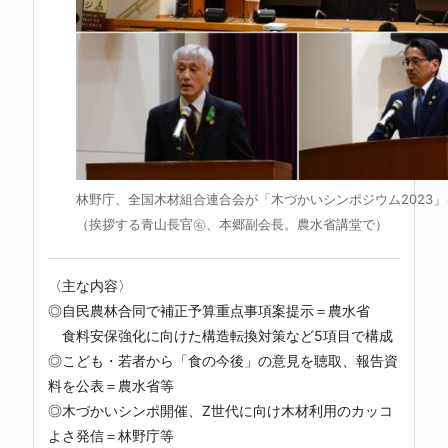
林野庁、全国木材組合連合会が「木づかいシンポジウム2023」
（挨拶する青山長官㊨、本郷副会長。農水省講堂で）
〈主な内容〉
◎自民農林合同で補正予算重点事項案提示＝農水省
食料安保強化に向けた構造転換対策など5項目で構成
◎こども・若者から「食の今後」の意見を聴取、報告資
料を公表＝農水省等
◎木づかいシンポ開催、Z世代に向け木材利用のカッコ
よさ発信＝林野庁等