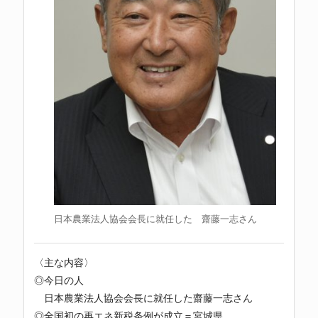
日本農業法人協会会長に就任した 齋藤一志さん
〈主な内容〉
◎今日の人
日本農業法人協会会長に就任した齋藤一志さん
◎全国初の再エネ新税条例が成立＝宮城県