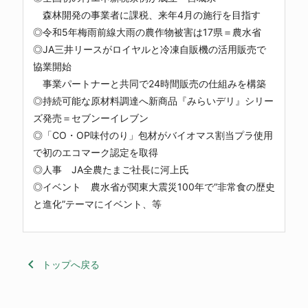
森林開発の事業者に課税、来年4月の施行を目指す
◎令和5年梅雨前線大雨の農作物被害は17県＝農水省
◎JA三井リースがロイヤルと冷凍自販機の活用販売で
協業開始
事業パートナーと共同で24時間販売の仕組みを構築
◎持続可能な原材料調達へ新商品『みらいデリ』シリー
ズ発売＝セブンーイレブン
◎「CO・OP味付のり」包材がバイオマス割当プラ使用
で初のエコマーク認定を取得
◎人事 JA全農たまご社長に河上氏
◎イベント 農水省が関東大震災100年で“非常食の歴史
と進化”テーマにイベント、等
keyboard_arrow_left
トップへ戻る