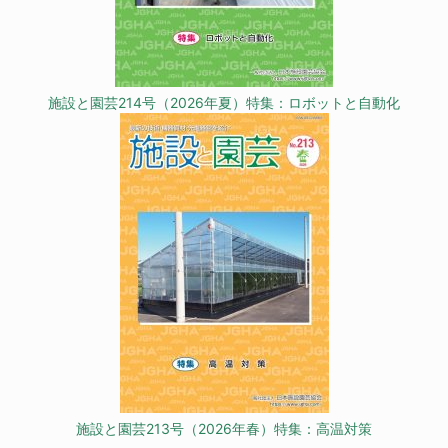
施設と園芸214号（2026年夏）特集：ロボットと自動化
施設と園芸213号（2026年春）特集：高温対策