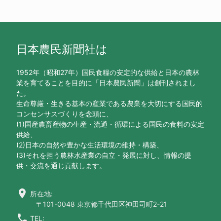
日本農民新聞社は
1952年（昭和27年）国民食糧の安定的な供給と日本の農林
業を育てることを目的に「日本農民新聞」は創刊されまし
た。
生命尊厳・生きる基本の産業である農業を大切にする国民的
コンセンサスづくりを念頭に、
(1)国産農畜産物の生産・流通・循環による国民の食料の安定
供給、
(2)日本の自然や豊かな生活環境の維持・構築、
(3)それを担う農林水産業の自立・発展に対し、情報の提
供・交流を通じ貢献します。
location_on
所在地:
〒101-0048 東京都千代田区神田司町2-21
call
TEL: