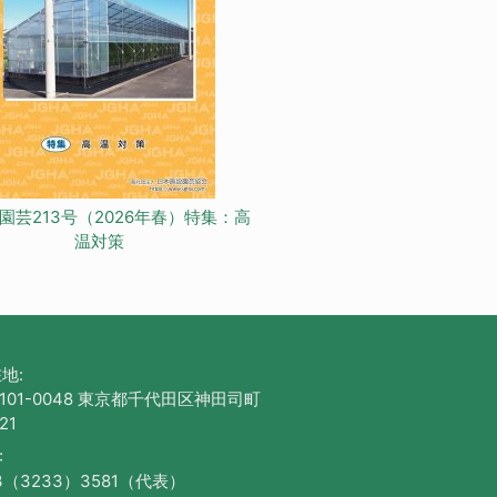
園芸213号（2026年春）特集：高
温対策
地:
101-0048 東京都千代田区神田司町
21
:
3（3233）3581（代表）