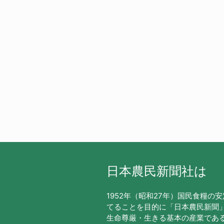
日本農民新聞社は
1952年（昭和27年）国民食糧の
てることを目的に「日本農民新聞
生命尊厳・生きる基本の産業であ