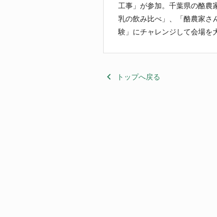
工事」が参加。千葉県の酪農
乳の飲み比べ」、「酪農家さ
験」にチャレンジして会場を
keyboard_arrow_left
トップへ戻る