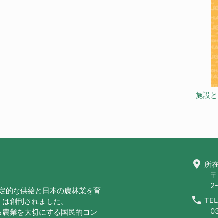
施設と
location_on
所在
〒
2-
安定的な供給と日本の農林業を育
call
TEL
」は創刊されました。
0
る農業を大切にする国民的コン