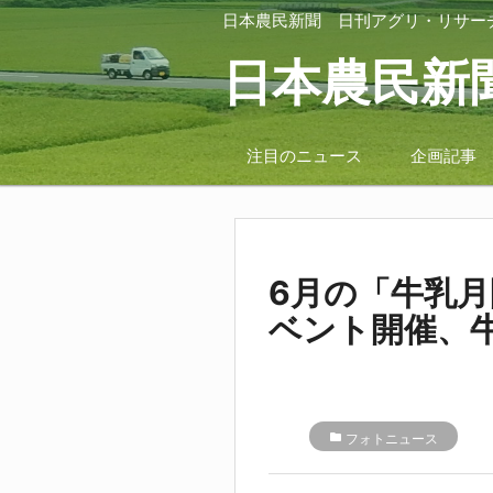
日本農民新聞
日刊アグリ・リサー
日本農民新
注目のニュース
企画記事
6月の「牛乳
ベント開催、牛
folder
フォトニュース