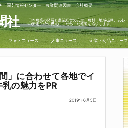
チ
園芸情報センター
農業関連図書
会社概要
聞社
日本農業の発展と農業経営の安定、農村・地域振興、安心
の安定供給の視点にこだわった報道を追求します。
フォトニュース
人事ニュース
企業・商品ニュー
月間」に合わせて各地でイ
乳の魅力をPR
2019年6月5日