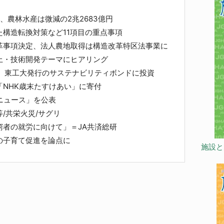
、農林水産は微減の2兆2683億円
構造転換対策など11項目の重点事項
革事項決定、法人農地取得は構造改革特区法事業に
上・技術開発テーマにヒアリング
施、東工大発行のサステナビリティボンドに投資
NHK歳末たすけあい」に寄付
ニュース」を公表
/共栄火災/サグリ
窮者の就労に向けて」＝JA共済総研
の子育て促進を論点に
施設と