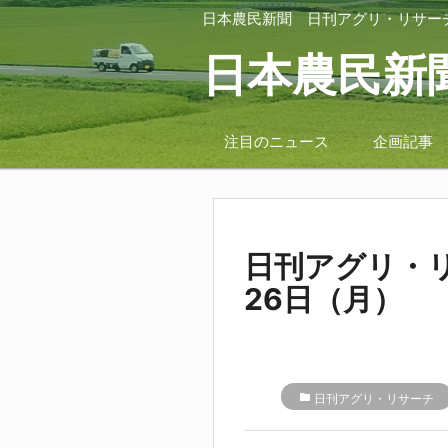
日本農民新聞
日刊アグリ・リサー
日本農民新
注目のニュース
企画記事
日刊アグリ・リ
26日（月）
folder
日刊アグリ・リサーチ