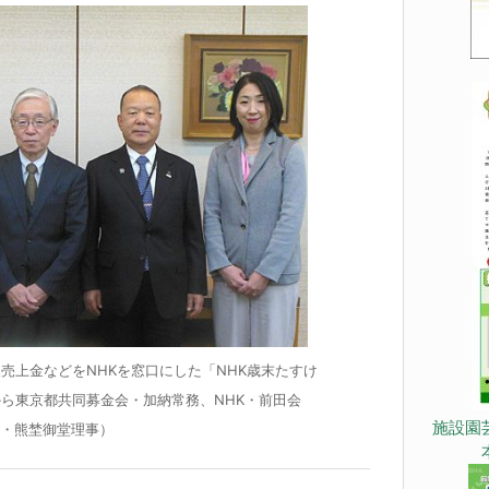
売上金などをNHKを窓口にした「NHK歳末たすけ
から東京都共同募金会・加納常務、NHK・前田会
施設園
K・熊埜御堂理事）