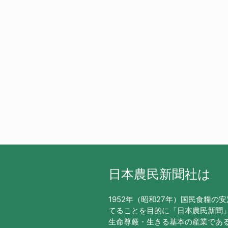
日本農民新聞社は
1952年（昭和27年）国民食糧の
てることを目的に「日本農民新聞
生命尊厳・生きる基本の産業であ