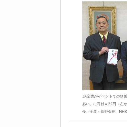
JA全農がイベントでの物販
あい」に寄付＝22日（左
長、全農・菅野会長、NH