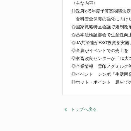
〈主な内容〉
◎政府が5年度予算案閣議決定
食料安全保障の強化に向けた
◎国家戦略特区会議で規制改
◎基本法検証部会で生産性向
◎JA共済連がESG投資を実
◎全農がイベントでの売上を「
◎家畜改良センターが「10大
◎企業情報 雪印メグミルク等
◎イベント シンポ「生活困
◎ホット・ポイント 農村で
keyboard_arrow_left
トップへ戻る