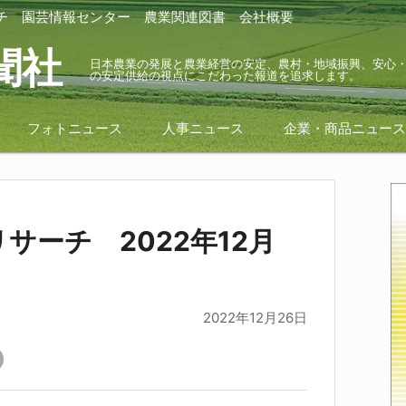
チ
園芸情報センター
農業関連図書
会社概要
聞社
日本農業の発展と農業経営の安定、農村・地域振興、安心
の安定供給の視点にこだわった報道を追求します。
フォトニュース
人事ニュース
企業・商品ニュー
サーチ 2022年12月
2022年12月26日