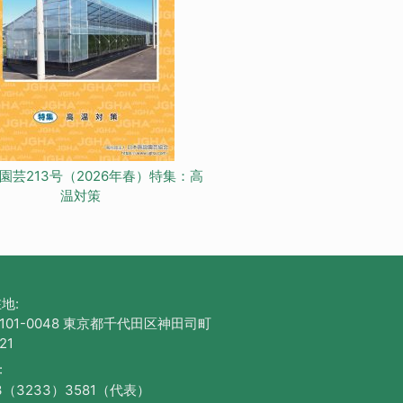
園芸213号（2026年春）特集：高
温対策
地:
101-0048 東京都千代田区神田司町
21
:
3（3233）3581（代表）