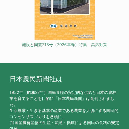
施設と園芸213号（2026年春）特集：高温対策
日本農民新聞社は
1952年（昭和27年）国民食糧の安定的な供給と日本の農林
業を育てることを目的に「日本農民新聞」は創刊されまし
た。
生命尊厳・生きる基本の産業である農業を大切にする国民的
コンセンサスづくりを念頭に、
(1)国産農畜産物の生産・流通・循環による国民の食料の安定
供給、