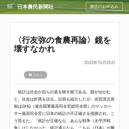
menu
日本農民新聞社
購読のお申込み
〈行友弥の食農再論〉鏡を
壊すなかれ
2022年10月25日
folder
コラム
統計は社会が自らの姿を映す鏡である。鏡がゆがむ
と、社会は針路を誤る。以前も紹介したが、吉田茂元首
相はGHQ（連合国軍最高司令官総司令部）のマッカー
サー最高司令官に日本の統計の不正確さを指摘され、こ
う答えた。「統計が正確なら、あんな戦争（太平洋戦
争）はしなかった。統計通りなら、こちら（日本）が勝