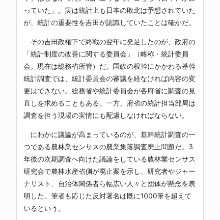
っていた」。実は統計上も日本の敗北は予想されていた
が、統計の重要性を吉田が認識していたことは確かだ。
その吉田政権下で終戦の翌年に発足したのが、政府の
「統計制度の改善に関する委員会」（略称・統計委員
会。現在は総務省所管）だ。国政の根幹にかかわる基幹
統計調査では、統計委員会の審議を経なければ内容の変
更はできない。総務省や統計委員会が各府省に調査の見
直しを求めることもある。一方、府省の統計担当部局は
調査を担う現場の実情にも配慮しなければならない。
にわかに議論が高まっているのが、基幹統計調査の一
つである農林業センサスの農業集落調査廃止問題だ。3
年後の次期調査へ向けた議論をしている農林業センサス
研究会で農林水産省側が廃止案を示し、研究者やジャー
ナリスト、自治体関係者ら幅広い人々と団体が懸念を表
明した。筆者も応じた反対署名は既に1000筆を超えて
いるという。