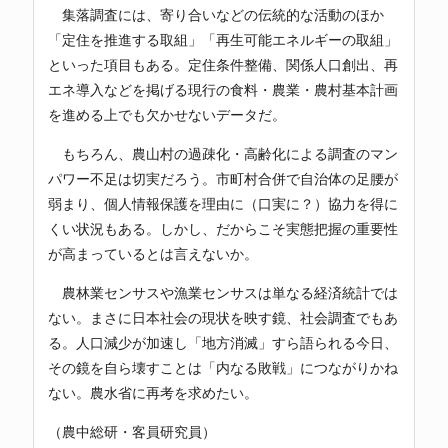
集落調査には、寄り合いなどの伝統的な活動のほか
「定住を推進する取組」「再生可能エネルギーの取組」
といった項目もある。定住条件整備、関係人口創出、再
エネ導入などを掲げる現行の食料・農業・農村基本計画
を進める上でも欠かせないデータだ。
もちろん、農山村の過疎化・高齢化による調査のマン
パワー不足は切実だろう。市町村合併で自治体の足腰が
弱まり、個人情報保護を理由に（口実に？）協力を得に
くい状況もある。しかし、だからこそ実態把握の重要性
が高まっているとは言えないか。
農林業センサスや漁業センサスは単なる経済統計では
ない。まさに日本社会の現状を映す鏡、社会調査でもあ
る。人口減少が加速し「地方消滅」すら語られる今日、
その鏡を自ら壊すことは「内なる敗戦」につながりかね
ない。農水省に再考を求めたい。
（農中総研・客員研究員）