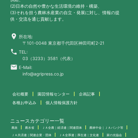
(2)日本の自然や豊かな生活環境の維持・構築、
(3)それを担う農林水産業の自立・発展に対し、情報の提
供・交流を通じ貢献します。
location_on
所在地:
〒101-0048 東京都千代田区神田司町2-21
call
TEL:
03（3233）3581（代表）
email
E-Mail:
info@agripress.co.jp
会社概要
園芸情報センター
企画記事
各種お申込み
個人情報保護方針
ニュースカテゴリー一覧
農政
農水省
ＪＡ全農｜経済連｜関連団体
農林中金｜ＪＡバンク等
ＪＡ共済連｜関連企業・団体
ＪＡ全厚連｜厚生連｜文化連
家の光協会