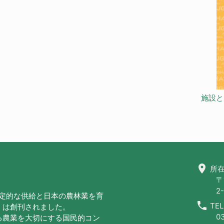
施設と
location_on
所在
〒
2-
安定的な供給と日本の農林業を育
call
TEL
」は創刊されました。
0
る農業を大切にする国民的コン