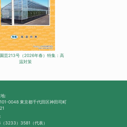
園芸213号（2026年春）特集：高
温対策
地:
101-0048 東京都千代田区神田司町
21
:
3（3233）3581（代表）