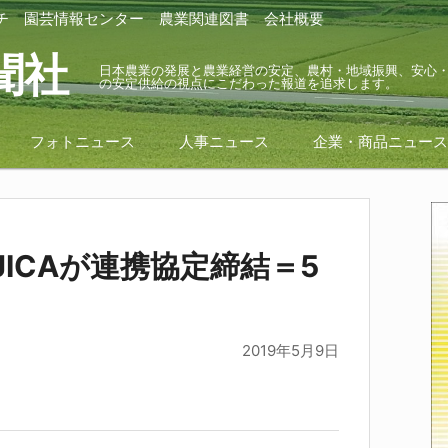
チ
園芸情報センター
農業関連図書
会社概要
聞社
日本農業の発展と農業経営の安定、農村・地域振興、安心
の安定供給の視点にこだわった報道を追求します。
フォトニュース
人事ニュース
企業・商品ニュー
JICAが連携協定締結＝5
2019年5月9日