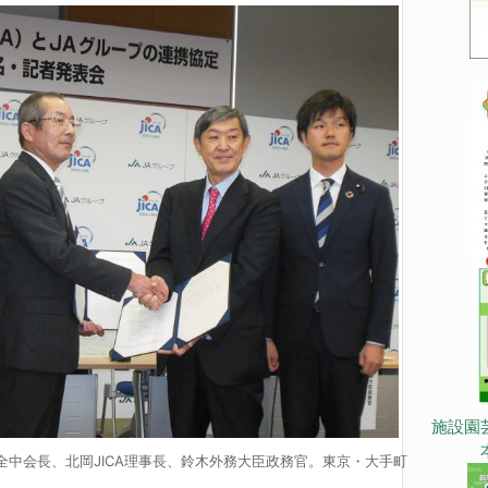
施設園
全中会長、北岡JICA理事長、鈴木外務大臣政務官。東京・大手町