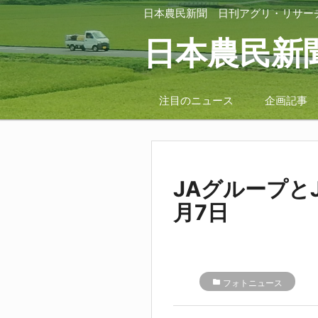
日本農民新聞
日刊アグリ・リサー
日本農民新
注目のニュース
企画記事
JAグループと
月7日
folder
フォトニュース