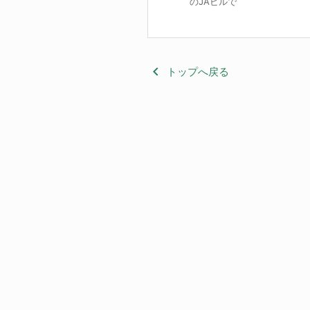
のJAビルで
keyboard_arrow_left
トップへ戻る