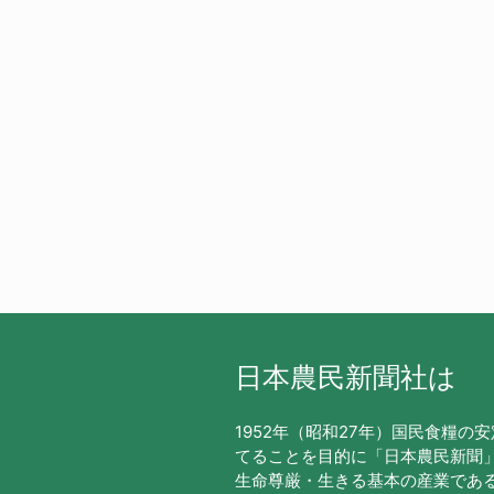
日本農民新聞社は
1952年（昭和27年）国民食糧の
てることを目的に「日本農民新聞
生命尊厳・生きる基本の産業であ