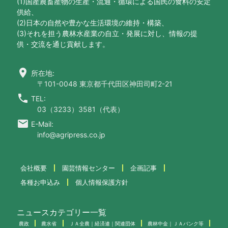
(1)国産農畜産物の生産・流通・循環による国民の食料の安定
供給、
(2)日本の自然や豊かな生活環境の維持・構築、
(3)それを担う農林水産業の自立・発展に対し、情報の提
供・交流を通じ貢献します。
location_on
所在地:
〒101-0048 東京都千代田区神田司町2-21
call
TEL:
03（3233）3581（代表）
email
E-Mail:
info@agripress.co.jp
会社概要
園芸情報センター
企画記事
各種お申込み
個人情報保護方針
ニュースカテゴリー一覧
農政
農水省
ＪＡ全農｜経済連｜関連団体
農林中金｜ＪＡバンク等