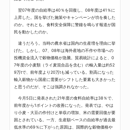
翌07年度の自給率は40％を回復し、08年度は41％に
上昇した。国を挙げた施策やキャンペーンが功を奏した
のか。それとも、食料安全保障に警鐘を鳴らす報道が国
民を動かしたのか。
違うだろう。当時の農水省は国内の生産増を理由に挙
げた。しかし、07、08年は海外産地の不作や市場への
投機資金流入で穀物価格が急騰。貿易統計によると、0
7年度の小麦類（ライ麦混合品を含む）の輸入量は約52
9万tで、前年度より20万tも減っている。割高になった
輸入穀物から国産に需要がシフトした要素も大きかった
と思うのだが、そこは強調されなかった。
今月5日に発表された21年度の食料自給率は38％で、
前年度から1ポイントの改善になった。発表では、やは
り小麦・大豆の作付けと単収の増加、米の需要回復が要
因とされている。一方、生産額ベースの自給率が過去最
低水準の69％に下がった原因は、国際的な穀物価格や