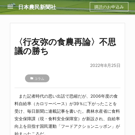
menu
日本農民新聞社
購読のお申込み
〈行友弥の食農再論〉不思
議の勝ち
2022年8月25日
folder
コラム
また記者時代の思い出話で恐縮だが、2006年度の食
料自給率（カロリーベース）が39％に下がったことを
受け、毎日新聞に連載記事を書いた。農林水産省に食料
安全保障課（現・食料安全保障室）が新設され、自給率
向上を目指す国民運動「フードアクションニッポン」が
始まったころだ。