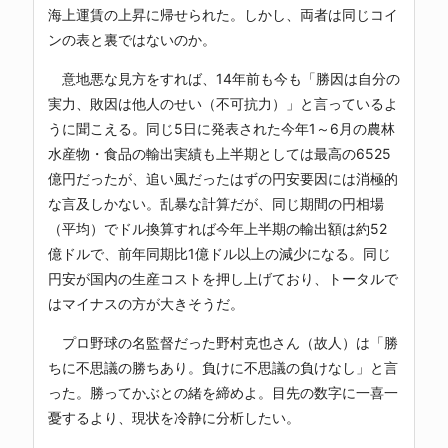
海上運賃の上昇に帰せられた。しかし、両者は同じコイ
ンの表と裏ではないのか。
意地悪な見方をすれば、14年前も今も「勝因は自分の
実力、敗因は他人のせい（不可抗力）」と言っているよ
うに聞こえる。同じ5日に発表された今年1～6月の農林
水産物・食品の輸出実績も上半期としては最高の6525
億円だったが、追い風だったはずの円安要因には消極的
な言及しかない。乱暴な計算だが、同じ期間の円相場
（平均）でドル換算すれば今年上半期の輸出額は約52
億ドルで、前年同期比1億ドル以上の減少になる。同じ
円安が国内の生産コストを押し上げており、トータルで
はマイナスの方が大きそうだ。
プロ野球の名監督だった野村克也さん（故人）は「勝
ちに不思議の勝ちあり。負けに不思議の負けなし」と言
った。勝ってかぶとの緒を締めよ。目先の数字に一喜一
憂するより、現状を冷静に分析したい。