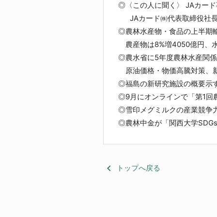
◎〈この人に聞く〉 JAカー
JAカード㈱代表取締役社長
◎農林水産物・食品の上半期輸
農産物は8%増4050億円、水
◎農水省に5年度農林水産関
原油価格・物価高騰対策、新
◎福島の新研究施設の概要示
◎9月にオンラインで「第1回
◎雪印メグミルクの産業競争
◎農林中金が「関西大学SDG
keyboard_arrow_left
トップへ戻る