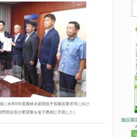
省に令和5年度農林水産関係予算概算要求等に向け
河野部会長が要望書を金子農相に手渡した）
施設園