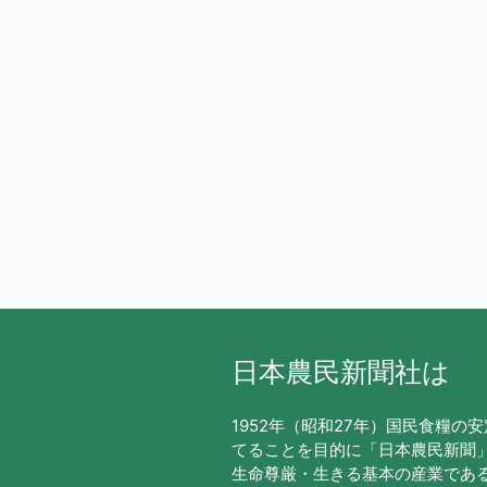
日本農民新聞社は
1952年（昭和27年）国民食糧の
てることを目的に「日本農民新聞
生命尊厳・生きる基本の産業であ