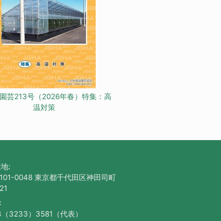
園芸213号（2026年春）特集：高
温対策
地:
101-0048 東京都千代田区神田司町
21
:
3（3233）3581（代表）