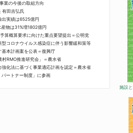
ド事業の今後の取組方向
 有田吉弘氏
出実績は6525億円
産物は31%増1802億円
係予算概算要求に向けた重点要望提出＝公明党
型コロナウイルス感染症に伴う影響緩和策等
す基本計画案を公表＝復興庁
農村RMO推進研究会」＝農水省
力強化法に基づく事業適応計画を認定＝農水省
s パートナー制度」に参画
施設と