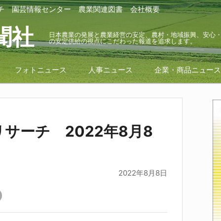
チ
園芸情報センター
農業関連図書
会社概要
聞社
日本農業の発展と農業経営の安定、農村・地域振興、安心
の安定供給の視点にこだわった報道を追求します。
フォトニュース
人事ニュース
企業・商品ニュー
サーチ 2022年8月8
2022年8月8日