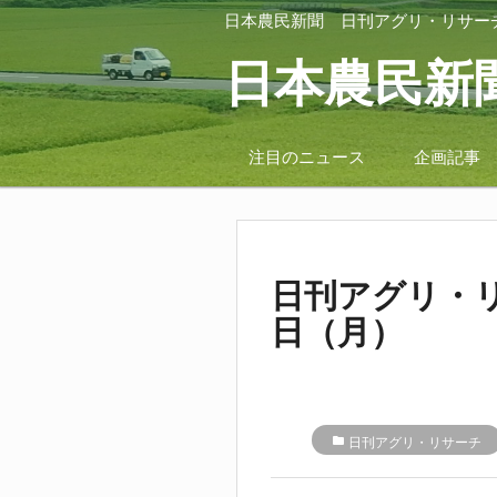
日本農民新聞
日刊アグリ・リサー
日本農民新
注目のニュース
企画記事
日刊アグリ・リ
日（月）
folder
日刊アグリ・リサーチ