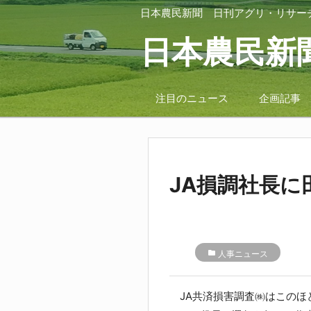
日本農民新聞
日刊アグリ・リサー
日本農民新
注目のニュース
企画記事
JA損調社長に
folder
人事ニュース
JA共済損害調査㈱はこのほど