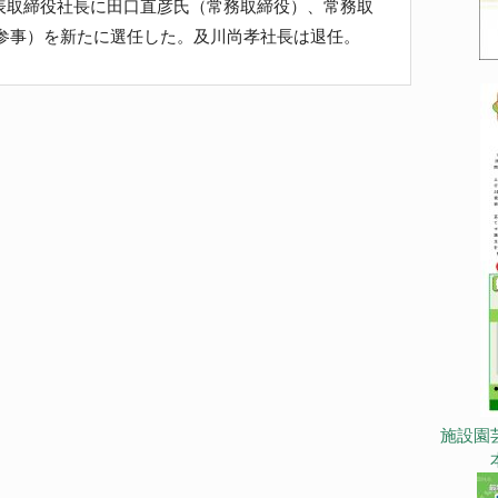
表取締役社長に田口直彦氏（常務取締役）、常務取
連参事）を新たに選任した。及川尚孝社長は退任。
施設園