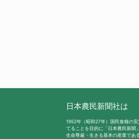
日本農民新聞社は
1952年（昭和27年）国民食糧の
てることを目的に「日本農民新聞
生命尊厳・生きる基本の産業であ