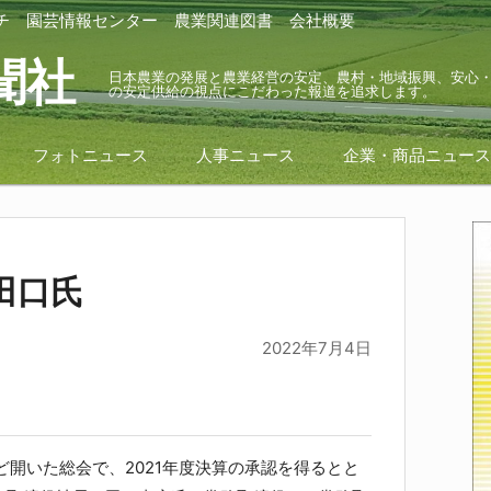
チ
園芸情報センター
農業関連図書
会社概要
聞社
日本農業の発展と農業経営の安定、農村・地域振興、安心
の安定供給の視点にこだわった報道を追求します。
フォトニュース
人事ニュース
企業・商品ニュー
田口氏
2022年7月4日
開いた総会で、2021年度決算の承認を得るとと