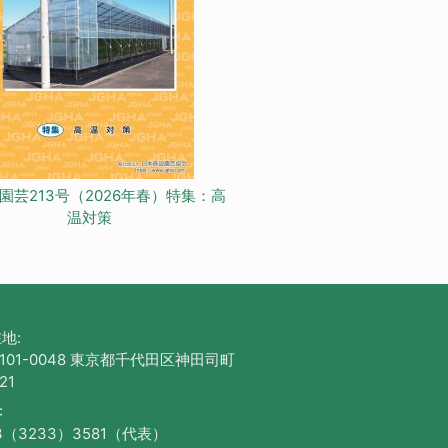
園芸213号（2026年春）特集：高
温対策
地:
101-0048 東京都千代田区神田司町
21
:
3（3233）3581（代表）