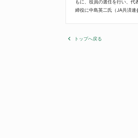
もに、役員の選任を行い、代
締役に中島英二氏（JA共済
keyboard_arrow_left
トップへ戻る