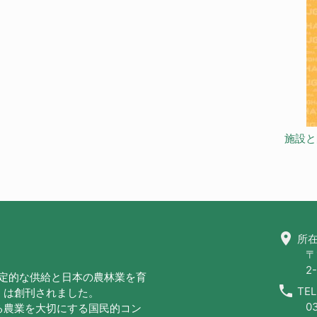
施設と
location_on
所在
〒
2-
安定的な供給と日本の農林業を育
call
TEL
」は創刊されました。
0
る農業を大切にする国民的コン