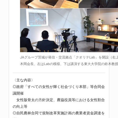
JAグループ茨城が発信・交流拠点「クオリテLab」を開設（右
木岡会長、左はLabの模様、下は講演する東大大学院の鈴木教
〈主な内容〉
◎政府「すべての女性が輝く社会づくり本部」等合同会
議開催
女性版骨太の方針決定、農協役員等における女性割合
の向上等
◎自民農林合同で規制改革実施計画の農業者資金調達を