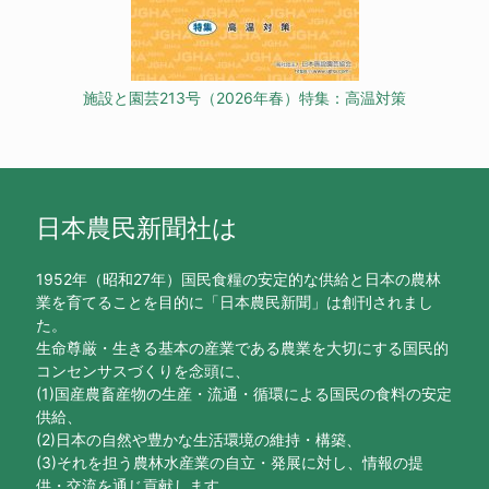
施設と園芸213号（2026年春）特集：高温対策
日本農民新聞社は
1952年（昭和27年）国民食糧の安定的な供給と日本の農林
業を育てることを目的に「日本農民新聞」は創刊されまし
た。
生命尊厳・生きる基本の産業である農業を大切にする国民的
コンセンサスづくりを念頭に、
(1)国産農畜産物の生産・流通・循環による国民の食料の安定
供給、
(2)日本の自然や豊かな生活環境の維持・構築、
(3)それを担う農林水産業の自立・発展に対し、情報の提
供・交流を通じ貢献します。