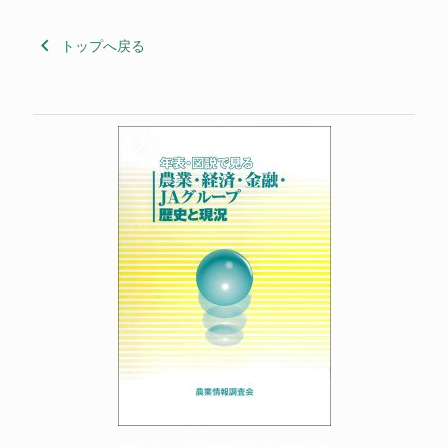
keyboard_arrow_left
トップへ戻る