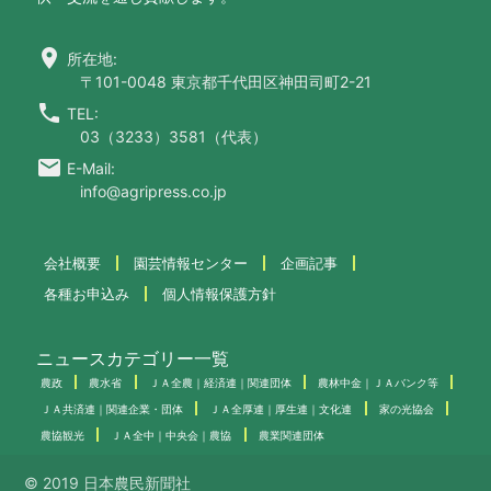
location_on
所在地:
〒101-0048 東京都千代田区神田司町2-21
call
TEL:
03（3233）3581（代表）
email
E-Mail:
info@agripress.co.jp
会社概要
園芸情報センター
企画記事
各種お申込み
個人情報保護方針
ニュースカテゴリー一覧
農政
農水省
ＪＡ全農｜経済連｜関連団体
農林中金｜ＪＡバンク等
ＪＡ共済連｜関連企業・団体
ＪＡ全厚連｜厚生連｜文化連
家の光協会
農協観光
ＪＡ全中｜中央会｜農協
農業関連団体
© 2019 日本農民新聞社