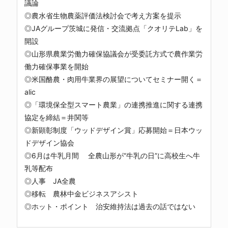
議論
◎農水省生物農薬評価法検討会で考え方案を提示
◎JAグループ茨城に発信・交流拠点「クオリテLab」を
開設
◎山形県農業労働力確保協議会が受委託方式で農作業労
働力確保事業を開始
◎米国酪農・肉用牛業界の展望についてセミナー開く＝
alic
◎「環境保全型スマート農業」の連携推進に関する連携
協定を締結＝井関等
◎新顕彰制度「ウッドデザイン賞」応募開始＝日本ウッ
ドデザイン協会
◎6月は牛乳月間 全農山形が“牛乳の日”に高校生へ牛
乳等配布
◎人事 JA全農
◎移転 農林中金ビジネスアシスト
◎ホット・ポイント 治安維持法は過去の話ではない