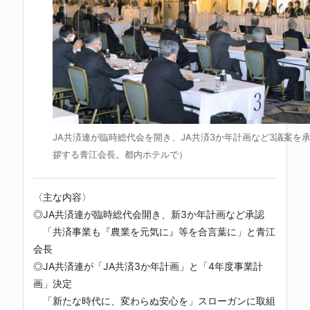
JA共済連が臨時総代会を開き、JA共済3か年計画など3議案を承
拶する青江会長。都内ホテルで）
〈主な内容〉
◎JA共済連が臨時総代会開き、新3か年計画など承認
「共済事業も『農業を元気に』等を合言葉に」と青江
会長
◎JA共済連が「JA共済3か年計画」と「4年度事業計
画」決定
「新たな時代に、変わらぬ安心を」スローガンに取組