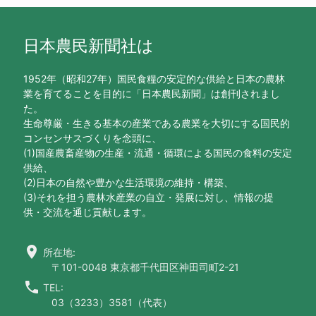
日本農民新聞社は
1952年（昭和27年）国民食糧の安定的な供給と日本の農林
業を育てることを目的に「日本農民新聞」は創刊されまし
た。
生命尊厳・生きる基本の産業である農業を大切にする国民的
コンセンサスづくりを念頭に、
(1)国産農畜産物の生産・流通・循環による国民の食料の安定
供給、
(2)日本の自然や豊かな生活環境の維持・構築、
(3)それを担う農林水産業の自立・発展に対し、情報の提
供・交流を通じ貢献します。
location_on
所在地:
〒101-0048 東京都千代田区神田司町2-21
call
TEL:
03（3233）3581（代表）