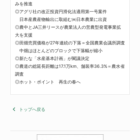
みを推進
◎アグリ社の改正投資円滑化法適用第一号案件
日本産農産物輸出に取組む㈱日本農業に出資
◎農中とJA三井リースが農業法人の営農型発電事業拡
大を支援
◎田畑売買価格が27年連続の下落＝全国農業会議所調査
中畑はほとんどのブロックで下落幅が縮小
◎新たな「水産基本計画」が閣議決定
◎農道の総延長距離は17.1万km、舗装率36.3%＝農水省
調査
◎ホット・ポイント 再生の春へ
keyboard_arrow_left
トップへ戻る