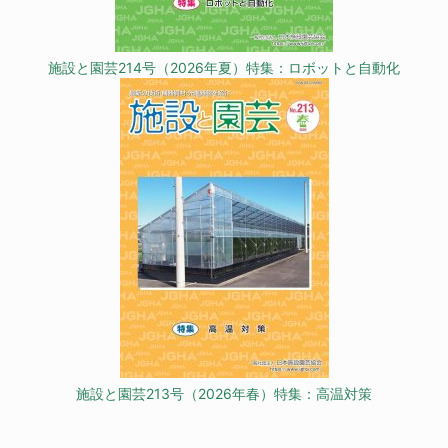
施設と園芸214号（2026年夏）特集：ロボットと自動化
施設と園芸213号（2026年春）特集：高温対策