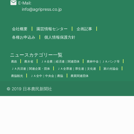
email
E-Mail:
info@agripress.co.jp
会社概要
園芸情報センター
企画記事
各種お申込み
個人情報保護方針
ニュースカテゴリー一覧
農政
農水省
ＪＡ全農｜経済連｜関連団体
農林中金｜ＪＡバンク等
ＪＡ共済連｜関連企業・団体
ＪＡ全厚連｜厚生連｜文化連
家の光協会
農協観光
ＪＡ全中｜中央会｜農協
農業関連団体
© 2019 日本農民新聞社