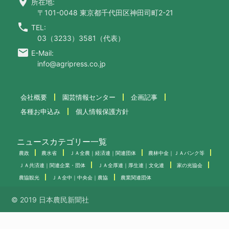
location_on
所在地:
〒101-0048 東京都千代田区神田司町2-21
call
TEL:
03（3233）3581（代表）
email
E-Mail:
info@agripress.co.jp
会社概要
園芸情報センター
企画記事
各種お申込み
個人情報保護方針
ニュースカテゴリー一覧
農政
農水省
ＪＡ全農｜経済連｜関連団体
農林中金｜ＪＡバンク等
ＪＡ共済連｜関連企業・団体
ＪＡ全厚連｜厚生連｜文化連
家の光協会
農協観光
ＪＡ全中｜中央会｜農協
農業関連団体
© 2019 日本農民新聞社