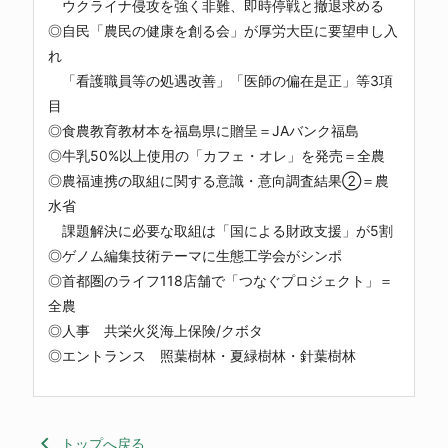
ウクライナ侵攻を強く非難、即時停戦と撤退求める
◎自民「農民の健康を創る会」が厚労大臣に要望申し入
れ
「看護職員等の処遇改善」「医師の偏在是正」等3項
目
◎食農教育教材本を福島県に贈呈＝JAバンク福島
◎牛乳50%以上使用の「カフェ・オレ」を発売＝全農
◎農福連携の取組に関する意識・意向調査結果②＝農
水省
課題解決に必要な取組は「国による財政支援」が5割
◎ゲノム編集技術テーマに生態工学会がシンポ
◎首都圏のライフ118店舗で「つなぐプロジェクト」＝
全農
◎人事 共栄火災海上保険/クボタ
◎エントランス 照葉樹林・夏緑樹林・針葉樹林
keyboard_arrow_left
トップへ戻る