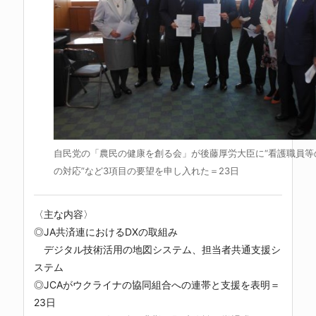
自民党の「農民の健康を創る会」が後藤厚労大臣に“看護職員等
の対応”など3項目の要望を申し入れた＝23日
〈主な内容〉
◎JA共済連におけるDXの取組み
デジタル技術活用の地図システム、担当者共通支援シ
ステム
◎JCAがウクライナの協同組合への連帯と支援を表明＝
23日