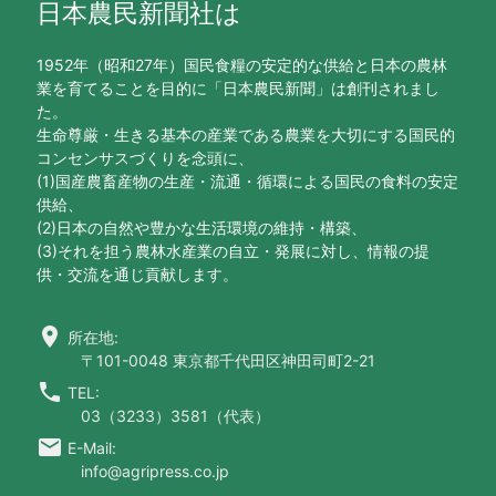
日本農民新聞社は
1952年（昭和27年）国民食糧の安定的な供給と日本の農林
業を育てることを目的に「日本農民新聞」は創刊されまし
た。
生命尊厳・生きる基本の産業である農業を大切にする国民的
コンセンサスづくりを念頭に、
(1)国産農畜産物の生産・流通・循環による国民の食料の安定
供給、
(2)日本の自然や豊かな生活環境の維持・構築、
(3)それを担う農林水産業の自立・発展に対し、情報の提
供・交流を通じ貢献します。
location_on
所在地:
〒101-0048 東京都千代田区神田司町2-21
call
TEL:
03（3233）3581（代表）
email
E-Mail:
info@agripress.co.jp