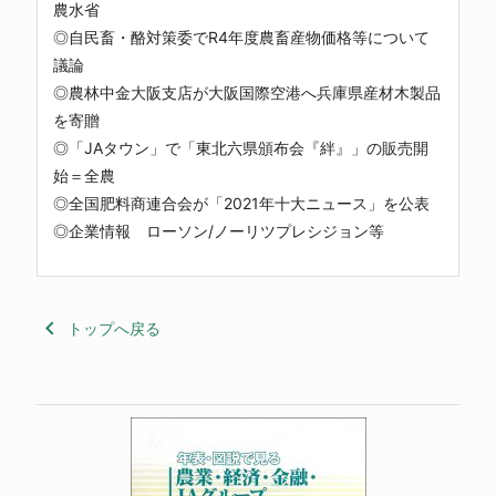
農水省
◎自民畜・酪対策委でR4年度農畜産物価格等について
議論
◎農林中金大阪支店が大阪国際空港へ兵庫県産材木製品
を寄贈
◎「JAタウン」で「東北六県頒布会『絆』」の販売開
始＝全農
◎全国肥料商連合会が「2021年十大ニュース」を公表
◎企業情報 ローソン/ノーリツプレシジョン等
keyboard_arrow_left
トップへ戻る