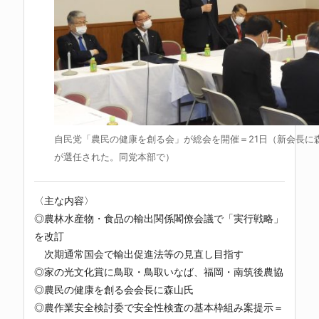
自民党「農民の健康を創る会」が総会を開催＝21日（新会長に
が選任された。同党本部で）
〈主な内容〉
◎農林水産物・食品の輸出関係閣僚会議で「実行戦略」
を改訂
次期通常国会で輸出促進法等の見直し目指す
◎家の光文化賞に鳥取・鳥取いなば、福岡・南筑後農協
◎農民の健康を創る会会長に森山氏
◎農作業安全検討委で安全性検査の基本枠組み案提示＝