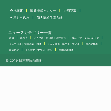
会社概要
園芸情報センター
企画記事
各種お申込み
個人情報保護方針
ニュースカテゴリー一覧
農政
農水省
ＪＡ全農｜経済連｜関連団体
農林中金｜ＪＡバンク等
ＪＡ共済連｜関連企業・団体
ＪＡ全厚連｜厚生連｜文化連
家の光協会
農協観光
ＪＡ全中｜中央会｜農協
農業関連団体
© 2019 日本農民新聞社