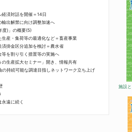
経済対話を開催＝14日
輸出解禁に向け調整加速へ
度)」の概要(5)
生産・集荷等の最適化など＝畜産事業
共済掛金区分追加を検討＝農水省
等を割り引く措置等の実施へ
うの生産拡大セミナー」開き、情報共有
ム油の持続可能な調達目指しネットワーク立ち上げ
歴
施設と
き
は永遠に続く