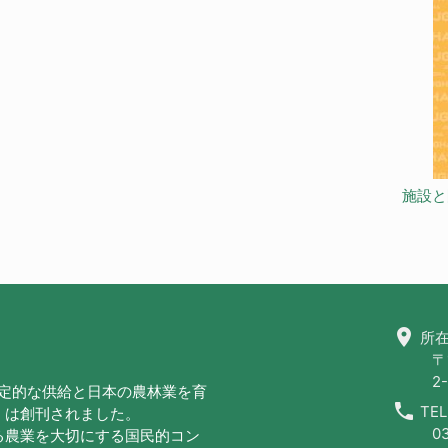
施設と
location_on
所在
〒
2-
安定的な供給と日本の農林業を育
call
TEL
」は創刊されました。
0
る農業を大切にする国民的コン