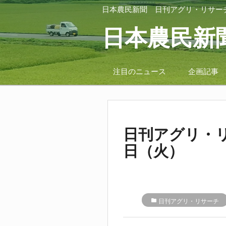
日本農民新聞
日刊アグリ・リサー
日本農民新
注目のニュース
企画記事
日刊アグリ・リ
日（火）
folder
日刊アグリ・リサーチ