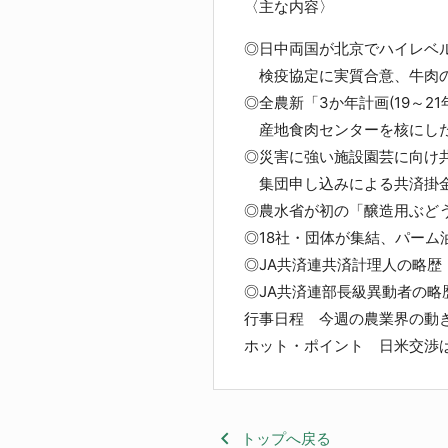
〈主な内容〉
◎日中両国が北京でハイレベル
検疫協定に実質合意、牛肉の
◎全農新「3か年計画(19～21年
産地食肉センターを核にした
◎災害に強い施設園芸に向け
集団申し込みによる共済掛金
◎農水省が初の「醸造用ぶど
◎18社・団体が集結、パー
◎JA共済連共済計理人の略歴
◎JA共済連部長級異動者の略
行事日程 今週の農業界の動
ホット・ポイント 日米交渉
keyboard_arrow_left
トップへ戻る