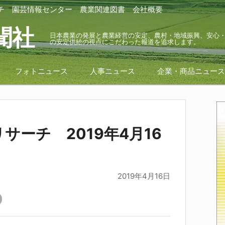
チ
園芸情報センター
農業関連図書
会社概要
聞社
日本農業の発展と農業経営の安定、農村・地域振興、安心
の安定供給の視点にこだわった報道を追求します。
フォトニュース
人事ニュース
企業・商品ニュー
サーチ 2019年4月16
2019年4月16日