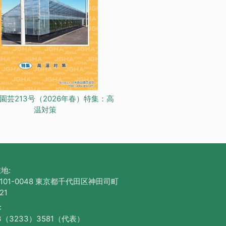
園芸213号（2026年春）特集：高
温対策
地:
101-0048 東京都千代田区神田司町
21
:
3（3233）3581（代表）