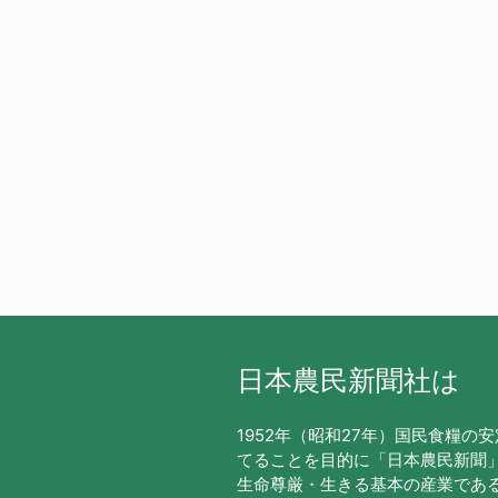
日本農民新聞社は
1952年（昭和27年）国民食糧の
てることを目的に「日本農民新聞
生命尊厳・生きる基本の産業であ