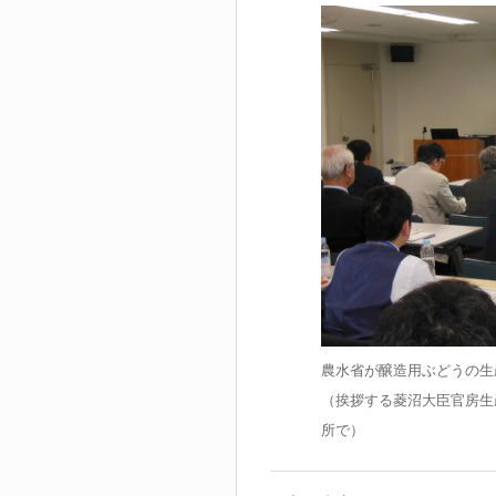
農水省が醸造用ぶどうの生
（挨拶する菱沼大臣官房生
所で）